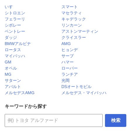
いすゞ
スマート
シトロエン
マセラティ
フェラーリ
キャデラック
シボレー
リンカーン
ベントレー
アストンマーティン
ダッジ
クライスラー
BMWアルピナ
AMG
ロータス
ヒョンデ
マイバッハ
サーブ
GM
ハマー
オペル
ローバー
MG
ランチア
サターン
光岡
アバルト
DSオートモビル
メルセデスAMG
メルセデス・マイバッハ
キーワードから探す
検索