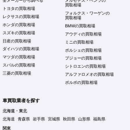
全メーカーから調べる
メルセデス・ベンツの
買取相場
トヨタの買取相場
フォルクス・ワーゲンの
レクサスの買取相場
買取相場
ホンダの買取相場
BMWの買取相場
スズキの買取相場
アウディの買取相場
日産の買取相場
ミニの買取相場
ダイハツの買取相場
ポルシェの買取相場
マツダの買取相場
プジョーの買取相場
スバルの買取相場
シトロエンの買取相場
三菱の買取相場
アルファロメオの買取相場
ボルボの買取相場
車買取業者を探す
北海道・東北
北海道
青森県
岩手県
宮城県
秋田県
山形県
福島県
関東