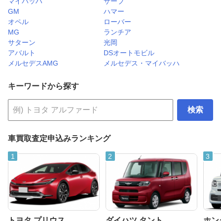
マイバッハ
サーブ
GM
ハマー
オペル
ローバー
MG
ランチア
サターン
光岡
アバルト
DSオートモビル
メルセデスAMG
メルセデス・マイバッハ
キーワードから探す
検索
車買取査定申込みランキング
トヨタ プリウス
ダイハツ タント
ホンダ