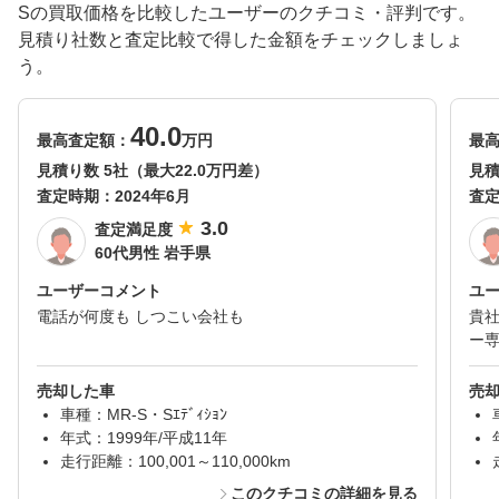
Sの買取価格を比較したユーザーのクチコミ・評判です。
見積り社数と査定比較で得した金額をチェックしましょ
う。
40.0
最高査定額：
万円
最
見積り数 5社（最大22.0万円差）
見積
査定時期：
2024年6月
査
3.0
査定満足度
60代男性 岩手県
ユーザーコメント
ユ
電話が何度も しつこい会社も
貴
ー
売却した車
売
車種：MR-S・Sｴﾃﾞｨｼｮﾝ
年式：1999年/平成11年
走行距離：100,001～110,000km
このクチコミの詳細を見る