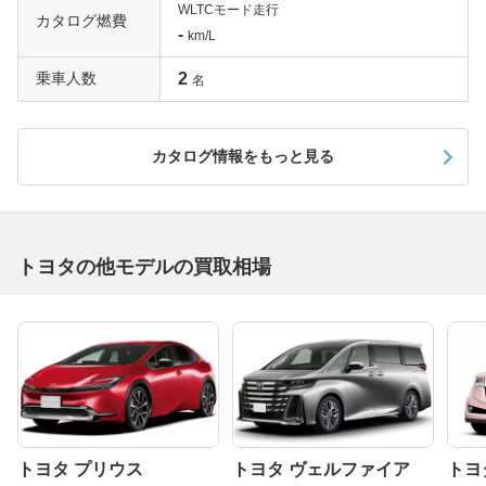
WLTCモード走行
カタログ燃費
-
km/L
乗車人数
2
名
カタログ情報をもっと見る
トヨタの他モデルの買取相場
トヨタ プリウス
トヨタ ヴェルファイア
トヨ