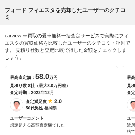
フォード フィエスタを売却したユーザーのクチコ
ミ
carview!車買取の愛車無料一括査定サービスで実際にフィ
エスタの買取価格を比較したユーザーのクチコミ・評判で
す。 見積り社数と査定比較で得した金額をチェックしま
しょう。
58.0
最高査定額：
万円
最
見積り数 8社（最大8.0万円差）
見積
査定時期：
2022年12月
査
2.0
査定満足度
50代男性 福岡県
ユーザーコメント
ユ
想定超える高額査定額でした
近
格