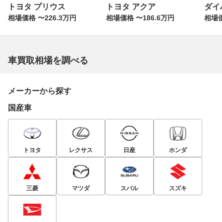
トヨタ プリウス
トヨタ アクア
ダイ
相場価格 〜226.3万円
相場価格 〜186.6万円
相場価
車買取相場を調べる
メーカーから探す
国産車
トヨタ
レクサス
日産
ホンダ
三菱
マツダ
スバル
スズキ