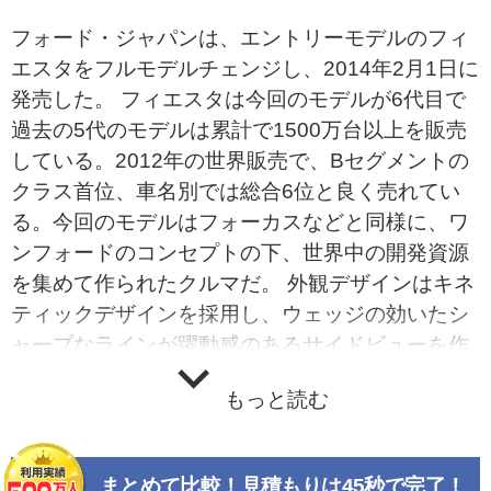
フォード・ジャパンは、エントリーモデルのフィ
エスタをフルモデルチェンジし、2014年2月1日に
発売した。 フィエスタは今回のモデルが6代目で
過去の5代のモデルは累計で1500万台以上を販売
している。2012年の世界販売で、Bセグメントの
クラス首位、車名別では総合6位と良く売れてい
る。今回のモデルはフォーカスなどと同様に、ワ
ンフォードのコンセプトの下、世界中の開発資源
を集めて作られたクルマだ。 外観デザインはキネ
ティックデザインを採用し、ウェッジの効いたシ
ャープなラインが躍動感のあるサイドビューを作
っている。クロームバーを配置したフロントの台
もっと読む
形グリルは最近のフォード車のアイデンティティ
ーといえるもの。 インテリアも外観と同様に先進
性を感じさせ、インストセンターの部分にはエク
まとめて比較！見積もりは45秒で完了！