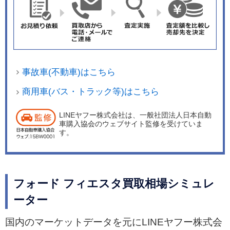
ィブ・シティ・ストップを標準装備したほか、操
縦安定性を高めるアドバンスとラック、上り坂で
の発進を助けるヒルスタート・アシスト、リヤビ
ューカメラ、リバースセンシングシステムなどが
装備されている。 また快適装備はオートヘッドラ
事故車(不動車)はこちら
イトシステムやオートスピードコントロール、ス
マート・キーレスエントリーなどが標準だ。 同年
商用車(バス・トラック等)はこちら
10月4日には本革スポーツシートを採用し、運転
LINEヤフー株式会社は、一般社団法人日本自動
席・助手席にはシートヒーターを装備した特別仕
車購入協会のウェブサイト監修を受けていま
様車「1.0 エコブースト レザーパッケージ」を80
す。
台限定で発売した。 2015年4月23日には、17イン
チタイヤ＆アルミホイールや専用デザイン本革ス
ポーツシート（前席シートヒーター付き）などを
フォード フィエスタ買取相場シミュレ
装備した特別仕様車「1.0 エコブースト スポーツ
ーター
プレミアム」を60台限定で発売した。
国内のマーケットデータを元にLINEヤフー株式会