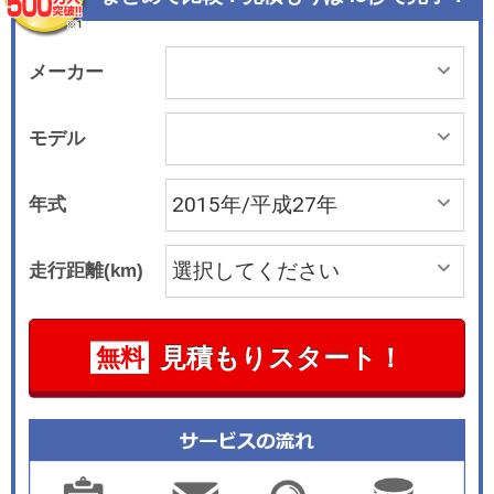
ステリアと同じ台形デザインが採用されている。
質感の高さはコンパクトカーの水準を超えた印象
だ。デジタルオーディオプレーヤーやブルートゥ
メーカー
ース採用の携帯電話との接続が可能で、SYNCと
呼ぶ音声入力も可能な操作系が採用されている。
モデル
搭載エンジンは直列3気筒1.0リッターのエコブー
スト(ダウンサイジング直噴ターボ仕様)で、74kW/
年式
170N・mのパワー＆トルクを発生し、デュアルク
ラッチの6速パワーシフトと組み合わされてい
走行距離(km)
る。シフトレバーの先端にあるボタンで変速操作
するサムシフトを採用した。駆動方式はFFのみで
4WDの設定はなく、燃費は17.7km/Lを達成してい
見積もりスタート！
無料
る。 ステアリングは緻密な制御が可能な電動式の
パワーステアリングが採用され、これにはドリフ
ト補正機能やアクティブニブルコントロールなど
を備えている。 安全装備は自動ブレーキのアクテ