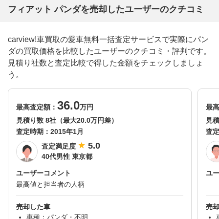
フィアット パンダを売却したユーザーのクチコミ
carview!車買取の愛車無料一括査定サービスで実際にパン
ダの買取価格を比較したユーザーのクチコミ・評判です。
見積り社数と査定比較で得した金額をチェックしましょ
う。
36.0
最高査定額：
万円
最
見積り数 8社（最大20.0万円差）
見積
査定時期：
2015年1月
査
5.0
査定満足度
40代男性 東京都
ユーザーコメント
ユ
最高値と担当者の人柄
売却した車
売
車種：パンダ・不明