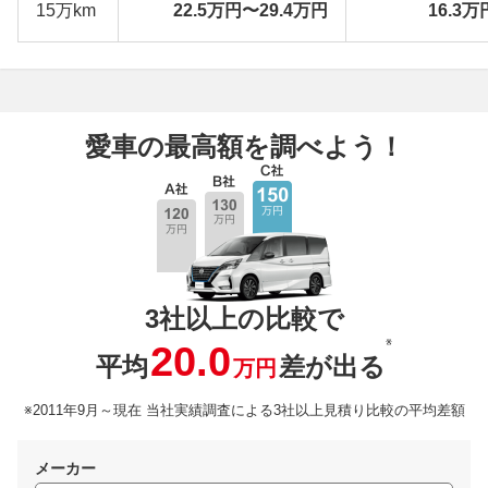
15万km
22.5万円〜29.4万円
16.3万
愛車の最高額を調べよう！
3社以上の比較で
※
20.0
平均
差が出る
万円
※2011年9月～現在 当社実績調査による3社以上見積り比較の平均差額
メーカー