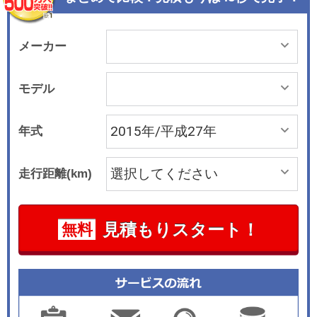
ルメントパネルは、初代パンダを連想させてい
る。メータークラスターや空調、オーディオなど
の各種ユニットやエアアウトレットもこの枠内に
メーカー
取り付けられたようにデザインされた。 多彩なシ
ートアレンジによってステーションワゴンのよう
モデル
な荷物積載能力を発揮するのはパンダの伝統とも
いえるもの。室内空間はラゲッジスペース従来に
年式
比べて拡大している。 搭載エンジンはフィアット
500に搭載されているのと同じツインエア。2気筒
走行距離(km)
0.9リッターのインタークーラー付きターボ仕様
で、63kW/145N・mのパワー＆トルクを発生す
る。スタート＆ストップシステムやエコスイッチ
見積もりスタート！
無料
などの最新技術を採用することで、優れた燃費と
排気ガス性能を実現している。 トランスミッショ
ンはATモード付き5速シーケンシャルのデュアロ
ジックが組み合わされ、JC08モード燃費は18.4k