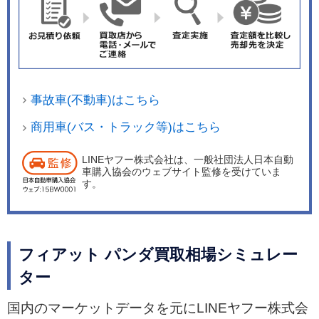
m/Lとなる。 新型パンダはイージーだけの単一グ
レードの設定で、コンパクトカーながら衝突安全
ボディをベースに、最新の安全装備を備えてい
る。サイドエアバッグやウインドーエアバッグ、
ブレーキアシスト付きABS、急制動時点滅ブレー
事故車(不動車)はこちら
キランプ、ESC(横滑り防止装置)などがそれだ。
2014年2月1日にはバレンタインシーズンに合わ
商用車(バス・トラック等)はこちら
せ、スイーツをイメージした内外装色と特別装備
LINEヤフー株式会社は、一般社団法人日本自動
を施した特別仕様車「ジャンドゥーヤ」を100台
車購入協会のウェブサイト監修を受けていま
限定で発売した。 同年4月4日には特別仕様車「ジ
す。
ャンドゥーヤ」続く限定車第2弾として、ボディ
カラーに春らしい特別色「サニーオレンジ」を採
用した特別仕様車「アランチャ」を100台限定で
フィアット パンダ買取相場シミュレー
発売した。 同年5月24日にはイージーをベース
ター
に、純正アクセサリーのシルバーのミラーカバー
やセンターハブキャップなどを特別装備した特別
国内のマーケットデータを元にLINEヤフー株式会