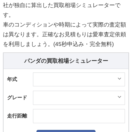
仕様車「モット イージー」を100台限定で発売し
社が独自に算出した買取相場シミュレーターで
た。なおネーミングの由来は「パンダ」のキャッ
す。
チコピーである「simply more」の和訳“もっと”か
車のコンディションや時期によって実際の査定額
ら。 同年10月4日には四輪駆動モデルの特別仕様
は異なります。正確なお見積もりは愛車査定依頼
車「4&#215;4（フォーバイフォー）」を340台限
定で発売した。 同年11月1日にはイージーをベー
を利用しましょう。(45秒申込み・完全無料)
スに、5速マニュアルトランスミッションを装備
した特別仕様車「MT」を100台限定で発売した。
パンダの買取相場シミュレーター
2015年1月15日には四輪駆動モデルの第2弾とし
て、スキー板や自転車、サーフボードなどを装着
年式
することのできる「ベースキャリア」や、汚れを
気にすることなくラゲッジスペースを使うことの
グレード
できる「ラゲッジマット カジュアル」などを装備
した特別仕様車「4&#215;4 アドベンチャーエデ
走行距離
ィション」を60台限定で発売した。 同年7月10日
には四輪駆動モデルの第3弾として、衝突被害軽