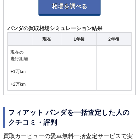
減ブレーキ「シティブレーキコントロール」やリ
アプライバシーガラス、フルオートエアコンなど
を装備した特別仕様車「4&#215;4 コンフォー
ト」を120台限定で発売した。
パンダの買取相場シミュレーション結果
現在
1年後
2年後
現在の
走行距離
+1万km
+2万km
フィアット パンダを一括査定した人の
クチコミ・評判
買取カービューの愛車無料一括査定サービスで実