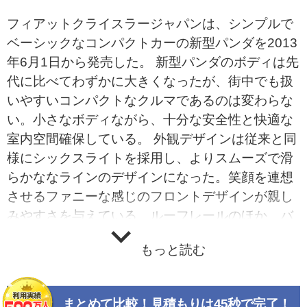
フィアットクライスラージャパンは、シンプルで
ベーシックなコンパクトカーの新型パンダを2013
年6月1日から発売した。 新型パンダのボディは先
代に比べてわずかに大きくなったが、街中でも扱
いやすいコンパクトなクルマであるのは変わらな
い。小さなボディながら、十分な安全性と快適な
室内空間確保している。 外観デザインは従来と同
様にシックスライトを採用し、よりスムーズで滑
らかななラインのデザインになった。笑顔を連想
させるファニーな感じのフロントデザインが親し
みやすさを与えている。ルーフレールのほか、バ
ンパーやボディサイドのプロテクトモールもパン
もっと読む
ダらしい特徴だ。 インテリアは実用性に裏打ちさ
れた遊び心を持つもので、インテリアトリムとコ
ーディネートされたフレームで囲われたインスト
まとめて比較！見積もりは45秒で完了！