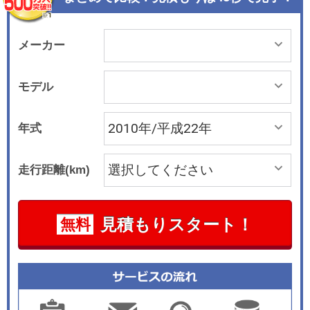
アロジックと呼ぶATモード付き5速シーケンシャ
ルが装着される。2ペダルでマニュアル車にもAT
車にもなるものだ。2005年3月にはパンダの最上
メーカー
級モデルとして14インチアロイホイールやスカイ
ドーム(電動サンルーフ)を標準装備するマキシを
モデル
追加した。2006年2月にはデザイン会社アレッシ
ィ社と提携し、マキシをベースに独特のデザイン
年式
とカラー、専用の装備を追加したパンダ・アレッ
シィを追加。2007年2月には、パンダにフォグラ
走行距離(km)
ンプやESPを装備し、マキシにフルオートエアコ
ンやリヤパーキングセンサーを装備するなど、一
部グレードの仕様を向上させた。2010年4月には
見積もりスタート！
無料
内外装のデザインに手を加えてリニューアルを実
施。グレードをパンダとパンダマキシに絞った。