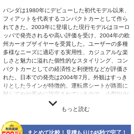
パンダは1980年にデビューした初代モデル以来、
フィアットを代表するコンパクトカーとして作ら
れてきた。2003年に登場した現行モデルはヨーロ
ッパで発売されるや高い評価を受け、2004年の欧
州カーオブザイヤーを受賞した。ユーザーの多種
多様なニーズに適応する実用性、カジュアルな楽
しさと魅力に溢れた個性的なスタイリング、コン
パクトカーとしての経済性と利便性などが評価さ
れた。日本での発売は2004年7月。外観はすっき
りとしたラインが特徴的。運転席シートが路面に
対してやや高めに設定されているので、小型SUV
のような良好な視界や開放感も確保している。計
もっと読む
器やスイッチ類は使いやすくデザイン・配置さ
れ、高い操作性や視認性を実現した。エンジンは
1.2リッターのSOHC。トランスミッションはデュ
まとめて比較！見積もりは45秒で完了！