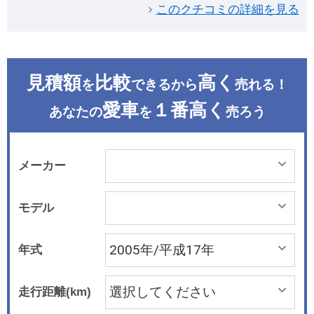
このクチコミの詳細を見る
見積額
比較
高く
を
できるから
売れる！
愛車
１番高く
あなたの
を
売ろう
メーカー
モデル
年式
走行距離(km)