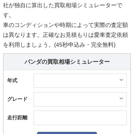
仕様車「モット イージー」を100台限定で発売し
社が独自に算出した買取相場シミュレーターで
た。なおネーミングの由来は「パンダ」のキャッ
す。
チコピーである「simply more」の和訳“もっと”か
車のコンディションや時期によって実際の査定額
ら。
は異なります。正確なお見積もりは愛車査定依頼
を利用しましょう。(45秒申込み・完全無料)
パンダの買取相場シミュレーター
年式
グレード
走行距離