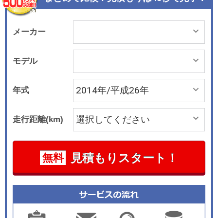
ルメントパネルは、初代パンダを連想させてい
る。メータークラスターや空調、オーディオなど
の各種ユニットやエアアウトレットもこの枠内に
メーカー
取り付けられたようにデザインされた。 多彩なシ
ートアレンジによってステーションワゴンのよう
モデル
な荷物積載能力を発揮するのはパンダの伝統とも
いえるもの。室内空間はラゲッジスペース従来に
年式
比べて拡大している。 搭載エンジンはフィアット
500に搭載されているのと同じツインエア。2気筒
走行距離(km)
0.9リッターのインタークーラー付きターボ仕様
で、63kW/145N・mのパワー＆トルクを発生す
る。スタート＆ストップシステムやエコスイッチ
見積もりスタート！
無料
などの最新技術を採用することで、優れた燃費と
排気ガス性能を実現している。 トランスミッショ
ンはATモード付き5速シーケンシャルのデュアロ
ジックが組み合わされ、JC08モード燃費は18.4k