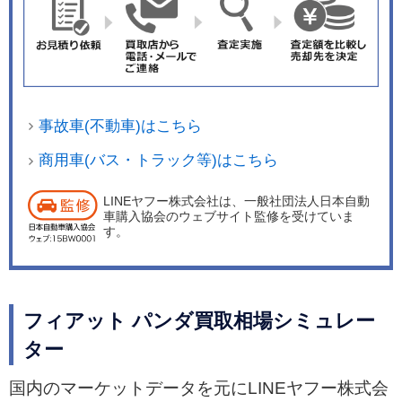
m/Lとなる。 新型パンダはイージーだけの単一グ
レードの設定で、コンパクトカーながら衝突安全
ボディをベースに、最新の安全装備を備えてい
る。サイドエアバッグやウインドーエアバッグ、
ブレーキアシスト付きABS、急制動時点滅ブレー
事故車(不動車)はこちら
キランプ、ESC(横滑り防止装置)などがそれだ。
2014年2月1日にはバレンタインシーズンに合わ
商用車(バス・トラック等)はこちら
せ、スイーツをイメージした内外装色と特別装備
LINEヤフー株式会社は、一般社団法人日本自動
を施した特別仕様車「ジャンドゥーヤ」を100台
車購入協会のウェブサイト監修を受けていま
限定で発売した。 同年4月4日には特別仕様車「ジ
す。
ャンドゥーヤ」続く限定車第2弾として、ボディ
カラーに春らしい特別色「サニーオレンジ」を採
用した特別仕様車「アランチャ」を100台限定で
フィアット パンダ買取相場シミュレー
発売した。 同年5月24日にはイージーをベース
ター
に、純正アクセサリーのシルバーのミラーカバー
やセンターハブキャップなどを特別装備した特別
国内のマーケットデータを元にLINEヤフー株式会