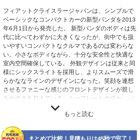
フィアットクライスラージャパンは、シンプルで
ベーシックなコンパクトカーの新型パンダを2013
年6月1日から発売した。 新型パンダのボディは先
代に比べてわずかに大きくなったが、街中でも扱
いやすいコンパクトなクルマであるのは変わらな
い。小さなボディながら、十分な安全性と快適な
室内空間確保している。 外観デザインは従来と同
様にシックスライトを採用し、よりスムーズで滑
らかななラインのデザインになった。笑顔を連想
させるファニーな感じのフロントデザインが親し
みやすさを与えている。ルーフレールのほか、バ
ンパーやボディサイドのプロテクトモールもパン
もっと読む
ダらしい特徴だ。 インテリアは実用性に裏打ちさ
れた遊び心を持つもので、インテリアトリムとコ
ーディネートされたフレームで囲われたインスト
まとめて比較！見積もりは45秒で完了！