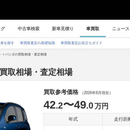
ログ
中古車検索
新車見積り
車買取
ニュース
業者を探す
車買取査定の基礎知識
車買取査定お役立ちガイド
ト
>
パンダの買取相場・査定相場
の買取相場・査定相場
買取参考価格
（
2026年8月
現在）
42
〜49
.2
.0
万円
年式
走行距