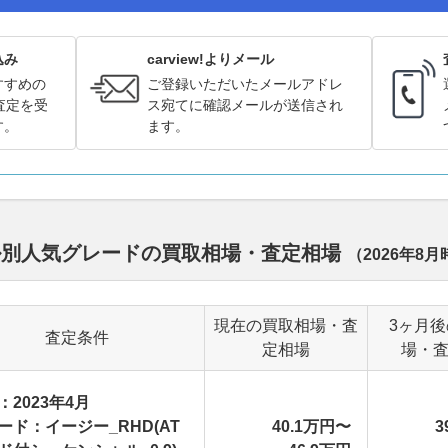
込み
carview!よりメール
すすめの
ご登録いただいたメールアドレ
査定を受
ス宛てに確認メールが送信され
す。
ます。
ル別人気グレードの買取相場・査定相場
（
2026年8月
現在の買取相場・査
3ヶ月
査定条件
定相場
場・
：2023年4月
ード：イージー_RHD(AT
40.1万円〜
3