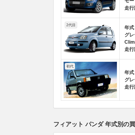
モー
走行
2代目
年式
グレ
Cli
走行
初代
年式
グレ
走行
フィアット パンダ 年式別の