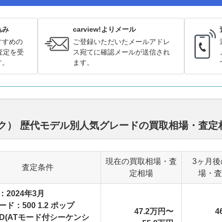
込み
carview!よりメール
すすめの
ご登録いただいたメールアドレ
査定を受
ス宛てに確認メールが送信され
す。
ます。
バック） 歴代モデル別人気グレードの買取相場・査
現在の買取相場・査
3ヶ月後
査定条件
定相場
場・査
：2024年3月
ド：500 1.2 ポップ
47.2万円〜
4
HD(ATモード付シーケンシ