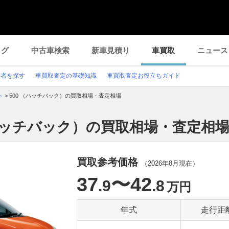
ログ
中古車検索
新車見積り
車買取
ニュース
業者を探す
車買取査定の基礎知識
車買取査定お役立ちガイド
ト
>
500 （ハッチバック）の買取相場・査定相場
（ハッチバック）の買取相場・査定相
買取参考価格
（
2026年8月
現在）
37
〜42
.9
.8
万円
年式
走行距