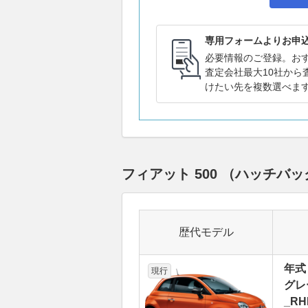
専用フォームよりお申
必要情報のご登録。お
査定会社最大10社から
けたい先を複数選べま
フィアット 500 （ハッチ
歴代モデル
年式
現行
グレー
_R