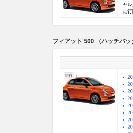
ャル_
走行
フィアット 500 （ハッチバ
現行
2
2
2
2
2
2
2
2