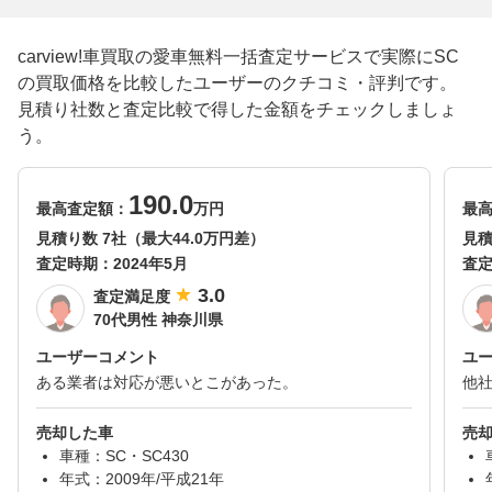
carview!車買取の愛車無料一括査定サービスで実際にSC
の買取価格を比較したユーザーのクチコミ・評判です。
見積り社数と査定比較で得した金額をチェックしましょ
う。
190.0
最高査定額：
万円
最
見積り数 7社（最大44.0万円差）
見積
査定時期：
2024年5月
査
3.0
査定満足度
70代男性 神奈川県
ユーザーコメント
ユ
ある業者は対応が悪いとこがあった。
他
売却した車
売
車種：SC・SC430
年式：2009年/平成21年