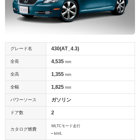
グレード名
430(AT_4.3)
全長
4,535
mm
全高
1,355
mm
全幅
1,825
mm
パワーソース
ガソリン
ドア数
2
WLTCモード走行
カタログ燃費
-
km/L