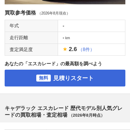
買取参考価格
（
2026年8月
現在）
年式
-
走行距離
-
km
2.6
査定満足度
（8件）
あなたの「エスカレード」の最高額を調べよう
見積りスタート
無料
キャデラック エスカレード 歴代モデル別人気グレ
ードの買取相場・査定相場
（
2026年8月
時点）