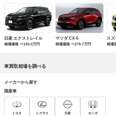
日産 エクストレイル
マツダ CX-5
スズ
相場価格 〜150.0万円
相場価格 〜279.7万円
相場価
車買取相場を調べる
メーカーから探す
国産車
トヨタ
レクサス
日産
ホンダ