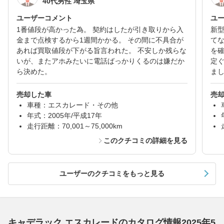
40代男性 埼玉県
ユーザーコメント
ユ
1番値段が高かった為。 契約はしたが引き取りから入
新
金まで点検するから1週間かかる。 その間に不具合が
て
あれば買取値段が下がる旨言われた。 不安しか残らな
を
いが、またアホみたいに電話ばっかりくるのは嫌だか
定
ら決めた。
ま
売却した車
売
車種：エスカレード・その他
年式：2005年/平成17年
走行距離：70,001～75,000km
このクチコミの詳細を見る
ユーザーのクチコミをもっと見る
キャデラック エスカレードのカタログ情報2025年5