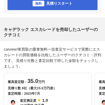
見積りスタート
無料
キャデラック エスカレードを売却したユーザーの
クチコミ
carview!車買取の愛車無料一括査定サービスで実際にエス
カレードの買取価格を比較したユーザーのクチコミ・評判
です。 見積り社数と査定比較で得した金額をチェックし
ましょう。
35.0
最高査定額：
万円
最
見積り数 8社（最大15.0万円差）
見積
査定時期：
2023年7月
査
1.0
査定満足度