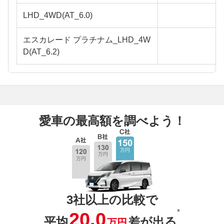
LHD_4WD(AT_6.0)
エスカレード プラチナム_LHD_4W
D(AT_6.2)
愛車の最高額を調べよう！
3社以上の比較で
※
20.0
平均
差が出る
万円