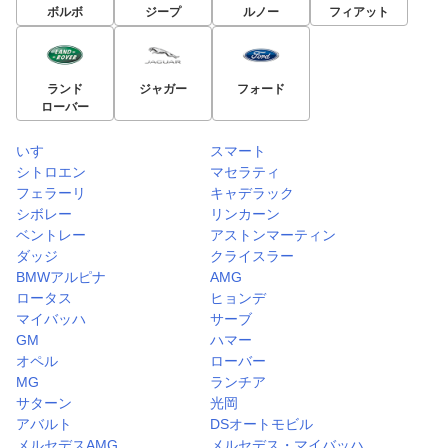
ボルボ
ジープ
ルノー
フィアット
ランド
ジャガー
フォード
ローバー
いすゞ
スマート
シトロエン
マセラティ
フェラーリ
キャデラック
シボレー
リンカーン
ベントレー
アストンマーティン
ダッジ
クライスラー
BMWアルピナ
AMG
ロータス
ヒョンデ
マイバッハ
サーブ
GM
ハマー
オペル
ローバー
MG
ランチア
サターン
光岡
アバルト
DSオートモビル
メルセデスAMG
メルセデス・マイバッハ