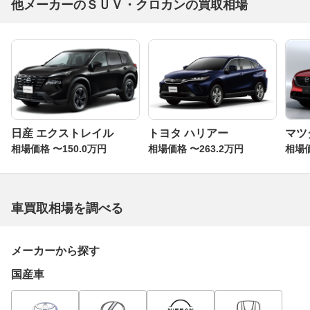
他メーカーのＳＵＶ・クロカンの買取相場
日産 エクストレイル
トヨタ ハリアー
マツダ
相場価格 〜150.0万円
相場価格 〜263.2万円
相場価
車買取相場を調べる
メーカーから探す
国産車