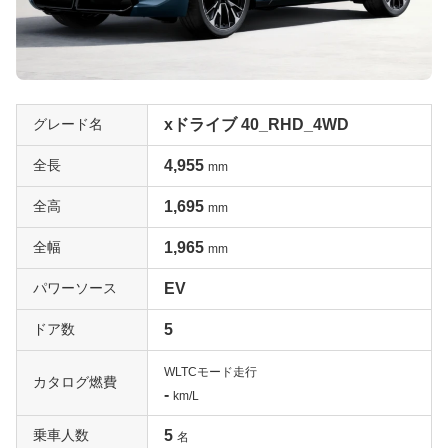
グレード名
xドライブ 40_RHD_4WD
全長
4,955
mm
全高
1,695
mm
全幅
1,965
mm
パワーソース
EV
ドア数
5
WLTCモード走行
カタログ燃費
-
km/L
乗車人数
5
名