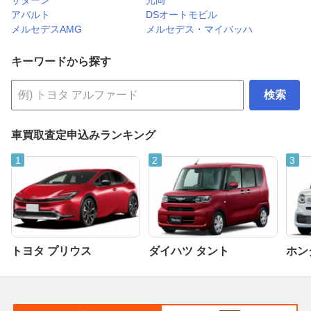
サターン
光岡
アバルト
DSオートモビル
メルセデスAMG
メルセデス・マイバッハ
キーワードから探す
検索
車買取査定申込みランキング
トヨタ プリウス
ダイハツ タント
ホンダ