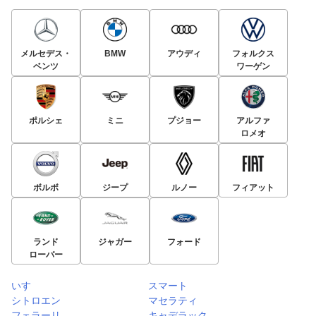
メルセデス・
BMW
アウディ
フォルクス
ベンツ
ワーゲン
ポルシェ
ミニ
プジョー
アルファ
ロメオ
ボルボ
ジープ
ルノー
フィアット
ランド
ジャガー
フォード
ローバー
いすゞ
スマート
シトロエン
マセラティ
フェラーリ
キャデラック