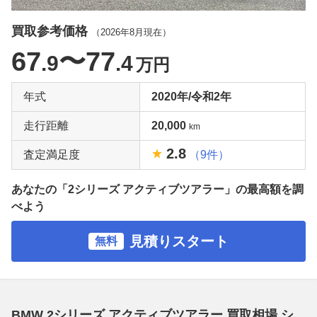
買取参考価格
（
2026年8月
現在）
67
〜77
.9
.4
万円
年式
2020年/令和2年
走行距離
20,000
km
2.8
査定満足度
（9件）
あなたの「2シリーズ アクティブツアラー」の最高額を調
べよう
見積りスタート
無料
BMW 2シリーズ アクティブツアラー 買取相場 シ