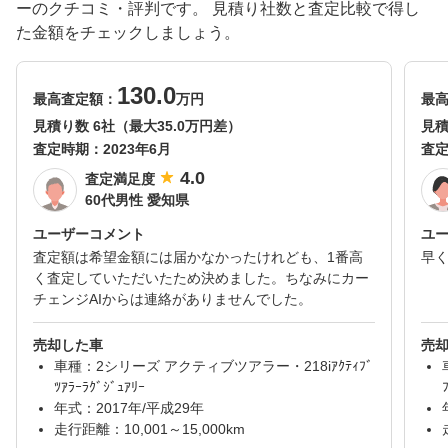
ーのクチコミ・評判です。 見積り社数と査定比較で得し
た金額をチェックしましょう。
130.0
最高査定額：
万円
最
見積り数 6社（最大35.0万円差）
見積
査定時期：
2023年6月
査
4.0
査定満足度
60代男性 愛知県
ユーザーコメント
ユ
査定額は希望金額には届かなかったけれども、1番高
早
く査定していただいたため決めました。ちなみにカー
チェンジAIからは連絡がありませんでした。
売却した車
売
車種：2シリーズ アクティブツアラー・218iｱｸﾃｨﾌﾞ
ﾂｱﾗｰﾗｸﾞｼﾞｭｱﾘｰ
年式：2017年/平成29年
走行距離：10,001～15,000km