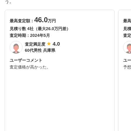
う。
46.0
最高査定額：
万円
最
見積り数 4社（最大26.0万円差）
見積
査定時期：
2024年5月
査
4.0
査定満足度
60代男性 兵庫県
ユーザーコメント
ユ
査定価格が高かった。
予