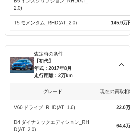
B5 インスクリプション_RHD(AT_
2.0)
T5 モメンタム_RHD(AT_2.0)
145.9万円
査定時の条件
【初代】
年式：2017年8月
走行距離：2万km
グレード
現在の買取相場
V60 ドライブ_RHD(AT_1.6)
22.0万
D4 ダイナミックエディション_RH
64.4万
D(AT_2.0)