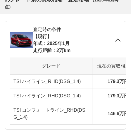
（
2026年8月
時
点）
査定時の条件
【現行】
年式：2025年1月
走行距離：2万km
グレード
現在の買取相場
TSI ハイライン_RHD(DSG_1.4)
179.3万円
TSI ハイライン_RHD(DSG_1.4)
179.3万円
TSI コンフォートライン_RHD(DS
146.6万円
G_1.4)