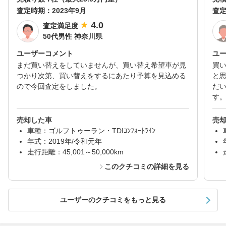
査定時期：
2023年9月
査
4.0
査定満足度
50代男性 神奈川県
ユーザーコメント
ユ
まだ買い替えをしていませんが、買い替え希望車が見
買
つかり次第、買い替えをするにあたり予算を見込める
と
ので今回査定をしました。
だ
す
売却した車
売
車種：ゴルフトゥーラン・TDIｺﾝﾌｫｰﾄﾗｲﾝ
年式：2019年/令和元年
走行距離：45,001～50,000km
このクチコミの詳細を見る
ユーザーのクチコミをもっと見る