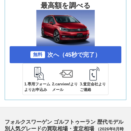
最高額を調べる
次へ（45秒で完了）
無料
1.専用フォーム
2.carview!より
3.査定会社より
よりお申込み
メール
ご連絡
フォルクスワーゲン ゴルフトゥーラン 歴代モデル
別人気グレードの買取相場・査定相場
（
2026年8月
時