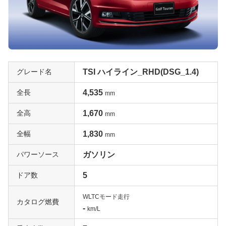
グレード名
TSI ハイライン_RHD(DSG_1.4)
全長
4,535
mm
全高
1,670
mm
全幅
1,830
mm
パワーソース
ガソリン
ドア数
5
WLTCモード走行
カタログ燃費
-
km/L