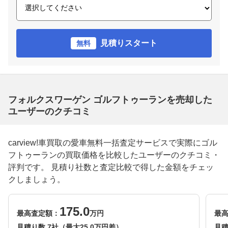
見積りスタート
無料
フォルクスワーゲン ゴルフトゥーランを売却した
ユーザーのクチコミ
carview!車買取の愛車無料一括査定サービスで実際にゴル
フトゥーランの買取価格を比較したユーザーのクチコミ・
評判です。 見積り社数と査定比較で得した金額をチェッ
クしましょう。
175.0
最高査定額：
万円
最
見積り数 7社（最大25.0万円差）
見積