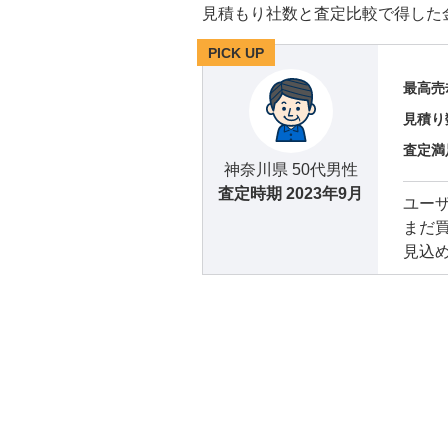
見積もり社数と査定比較で得した
PICK UP
最高売
見積り
査定満
神奈川県 50代男性
査定時期
2023年9月
ユー
まだ
見込