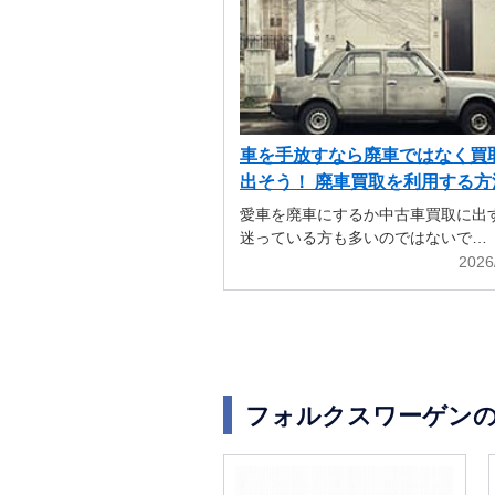
車を手放すなら廃車ではなく買
出そう！ 廃車買取を利用する方
解説
愛車を廃車にするか中古車買取に出
迷っている方も多いのではないで…
2026
フォルクスワーゲン