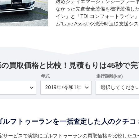
対応シティエマージェンシーブレー
なかった先進安全装備を標準装備した。
イン」と「TDI コンフォートライ
ム“Lane Assist”や渋滞時追従支援システム
シュブレーキシステム“Front Assi
ェンシーブレーキ機能付）、レーンチェ
Assist Plus”など、人気オプシ
定して、安全性を強化した。
際の買取価格と比較！見積もりは45秒で完
年式
走行距離(km)
ゴルフトゥーランを一括査定した人のクチコ
定サービスで実際にゴルフトゥーランの買取価格を比較したユ