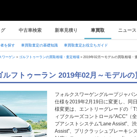
ログ
中古車検索
新車見積り
車買取
ニュース
業者を探す
車買取査定の基礎知識
車買取査定お役立ちガイド
スワーゲン
>
ゴルフトゥーランの買取相場・査定相場
>
2019年02月〜モデルの買取相場・
ルフトゥーラン 2019年02月～モデル
フォルクスワーゲングループジャパ
仕様を2019年2月19日に変更し、
様変更は、エントリーグレードの「TS
ィブクルーズコントロール“ACC”（
プアシストシステム“Lane Assist”、
Assist”、プリクラッシュブレーキシステム