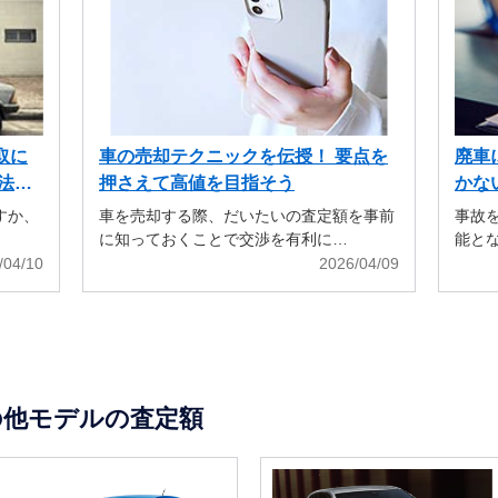
取に
車の売却テクニックを伝授！ 要点を
廃車
法も
押さえて高値を目指そう
かな
すか、
車を売却する際、だいたいの査定額を事前
事故
に知っておくことで交渉を有利に…
能と
/04/10
2026/04/09
の他モデルの査定額