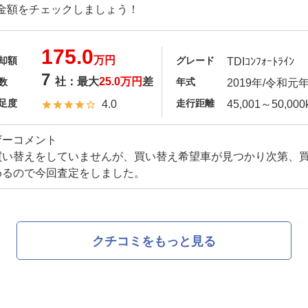
金額をチェックしましょう！
175.0
万円
却額
グレード
TDIｺﾝﾌｫｰﾄﾗｲﾝ
7
社：最大
25.0万円
差
数
年式
2019年/令和元
足度
走行距離
4.0
45,001～50,000
ザーコメント
買い替えをしていませんが、買い替え希望車が見つかり次第、
めるので今回査定をしました。
クチコミをもっと見る