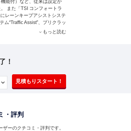
キ機能付）など、従来は設定が
 また「TSI コンフォートラ
ン」にレーンキープアシストシステ
“Traffic Assist”、プリクラッ
st”（歩行者検知対応シティエマージ
もっと読む
ンジアシストシステム“Side
ョンのセーフティパッケージを標準設
了！
見積もりスタート！
ミ・評判
ーザーのクチコミ・評判です。