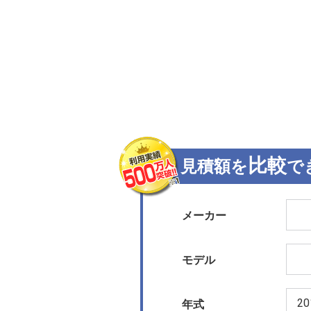
比較
見積額を
で
メーカー
モデル
年式