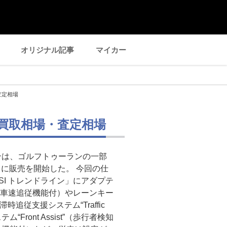
オリジナル記事
マイカー
査定相場
の買取相場・査定相場
ンは、ゴルフトゥーランの一部
同日に販売を開始した。 今回の仕
I トレンドライン」にアダプテ
全車速追従機能付）やレーンキー
渋滞時追従支援システム“Traffic
“Front Assist”（歩行者検知