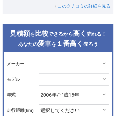
このクチコミの詳細を見る
見積額
比較
高く
を
できるから
売れる！
愛車
１番高く
あなたの
を
売ろう
メーカー
モデル
年式
走行距離(km)