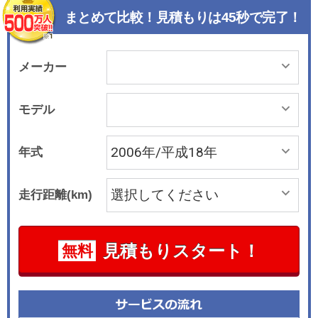
ている。インテリアは長時間座っていても疲れが
まとめて比較！見積もりは45秒で完了！
少ないシートなど、ドライバーの運転環境に重点
を置いている。インパネの視認性や各種スイッチ
類の操作性も上々だ。最大で34という豊富な収納
メーカー
スペースも見逃せない。エンジンは直列4気筒DO
HCの2.0リッターと1.6リッター。VW車としては
モデル
日本に初めて導入するFSI直噴方式を採用。マニ
ュアル車感覚の操作も可能なティプトロニック付
年式
き6速ATとの組み合わされる。2006年5月には1.6
Eにアルミホイールや本革巻きステアリングを、
走行距離(km)
また2.0GLiにはバイキセノンヘッドランプやパー
クディタンスコントロールを採用するなど、装備
を充実化する改良を行ってバリューフォーマネー
見積もりスタート！
無料
を高めた。