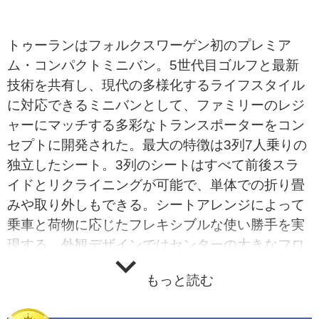
トゥーランはフォルクスワーゲン初のプレミア
ム・コンパクトミニバン。5世代目ゴルフと最新
技術を共有し、現代の多様化するライフスタイル
に対応できるミニバンとして、ファミリーのレジ
ャーにマッチする多彩なトランスポーターをコン
セプトに開発された。最大の特徴は3列7人乗りの
独立したシート。3列のシートはすべて前後スラ
イドとリクライニングが可能で、単体での折り畳
みや取り外しもできる。シートアレンジによって
乗車と荷物に応じたフレキシブルな使い勝手を実
現する。外観デザインではセンターの大きなフロ
ントグリルが印象的。ボディは約70mにもおよぶ
もっと読む
レーザー溶接や、全体の62％に使用した高張力剛
板などにより、高い剛性と乗員保護性能を実現し