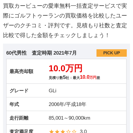
買取カービューの愛車無料一括査定サービスで実
際にゴルフトゥーランの買取価格を比較したユー
ザーのクチコミ・評判です。見積もり社数と査定
比較で得した金額をチェックしましょう！
60代男性
査定時期
2021年7月
PICK UP
10.0万円
最高売却額
5
10.0
見積り数
社：最大
万円
差
GLi
グレード
2006年/平成18年
年式
85,001～90,000km
走行距離
3.0
査定満足度