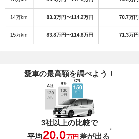
14万km
83.3万円〜114.2万円
70.7万
15万km
83.8万円〜114.8万円
71.3万
愛車の最高額を調べよう！
3社以上の比較で
※
20.0
平均
差が出る
万円