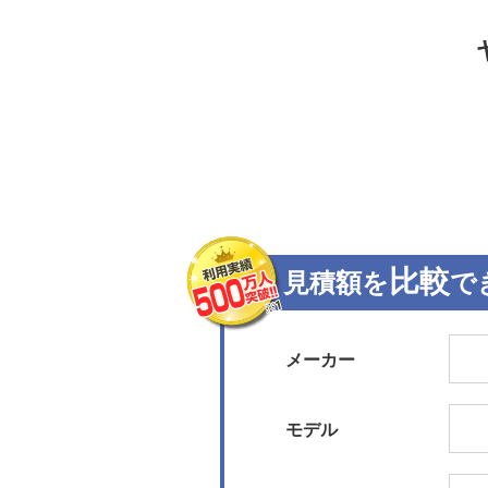
比較
見積額を
で
メーカー
モデル