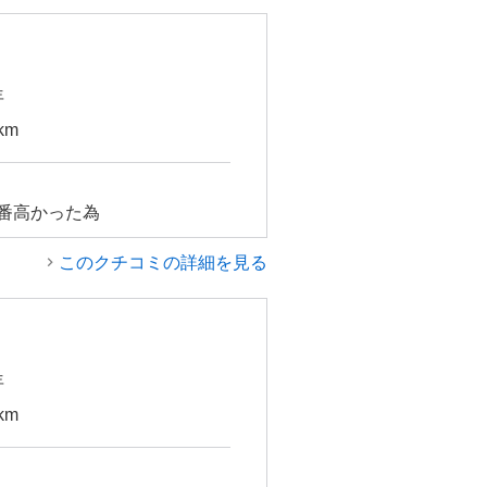
年
km
番高かった為
このクチコミの詳細を見る
年
km