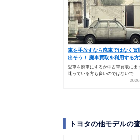
車を手放すなら廃車ではなく買
出そう！ 廃車買取を利用する方
解説
愛車を廃車にするか中古車買取に出
迷っている方も多いのではないで…
2026
トヨタの他モデルの