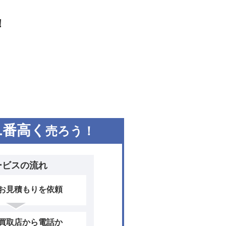
！
1
番高く
売ろう！
ービスの流れ
お見積もりを依頼
買取店から電話か