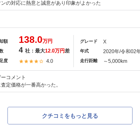
マンの対応に熱意と誠意があり印象がよかった
138.0
万円
却額
グレード
X
4
社：最大
12.0万円
差
数
年式
2020年/令和02
足度
走行距離
4.0
～5,000km
ザーコメント
に査定価格が一番高かった。
クチコミをもっと見る