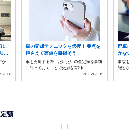
取に
車の売却テクニックを伝授！ 要点を
廃車
法も
押さえて高値を目指そう
かな
すか、
車を売却する際、だいたいの査定額を事前
事故
に知っておくことで交渉を有利に…
能と
/04/10
2026/04/09
査定額