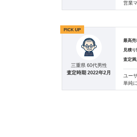
営業
PICK UP
最高売
見積り
査定満
三重県 60代男性
査定時期
2022年2月
ユー
単純