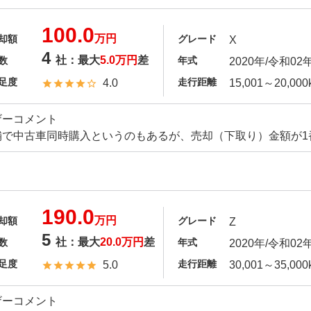
100.0
万円
却額
グレード
X
4
社：最大
5.0万円
差
数
年式
2020年/令和02
足度
走行距離
4.0
15,001～20,000
ザーコメント
舗で中古車同時購入というのもあるが、売却（下取り）金額が1
190.0
万円
却額
グレード
Z
5
社：最大
20.0万円
差
数
年式
2020年/令和02
足度
走行距離
5.0
30,001～35,000
ザーコメント