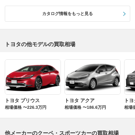
っています。ぜひ一括査定を試してみてください。
カタログ情報をもっと見る
本革シートも装備する豪華グレード「GZ」
先代スープラの豪華グレードであるGZ。エンジンは280p
sを発揮する3L直6ツインターボで、本革巻きのステアリ
ング&シフトノブに、シートも本革表皮が標準装備となっ
トヨタの他モデルの買取相場
ています。また今となっては時代を感じますが、CDプレ
ーヤーが標準装備されていたのもこのGZのみです。ミッ
ションが4速ATしか選べないこと、ビルシュタイン製のシ
ョックアブソーバーが装備されないなど、峠などの走りよ
りも快適性を重視したグレードと言えるでしょう。とはい
え走りも十分に楽しめます。ぜひ一括査定を試してみてく
ださい。
トヨタ プリウス
トヨタ アクア
トヨ
相場価格 〜226.3万円
相場価格 〜186.6万円
相場価
他メーカーのクーペ・スポーツカーの買取相場