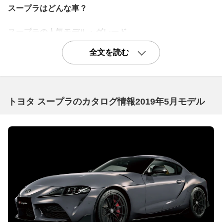
スープラはどんな車？
スープラの人気モデル・グレード
カジュアルに楽しむスープラ「SZ」
全文を読む
先代スープラの中でもベーシックなグレードとなるのがS
Z。エンジンは3Lの直6ですがターボではなく、パワー225
ps、トルク29kgmと最もパワーは低いですが、重量も141
トヨタ スープラのカタログ情報2019年5月モデル
0kgと軽量なのでかなり軽快に走ります。タイヤが前後22
5/50ZR16の同サイズ設定(他は前後異サイズ)だったり電
子制御スロットルやオイルクーラーなど走り系の装備も省
かれていたり、イルミネーテッドエントリーやダイバシテ
ィアンテナが備わらないなど、快適装備も他グレードより
見劣りしますが、スープラの本質はしっかり楽しめます。
ちなみに99年からは後輪が245となって前後異サイズとな
りました。スープラにカジュアルに乗りたいという人には
お勧めのグレードです。ぜひ一括査定を試してみてくださ
い。