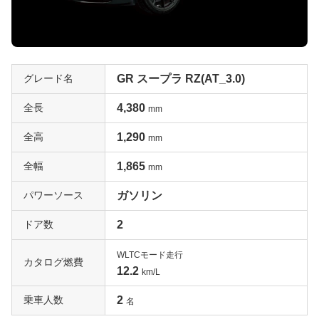
熱いスポーツマインドが溢れる「RZ-S」
RZは2002年まで生産されていた先代スープラの中でも最
もスポーティな性格を持つグレードです。エンジンは直列
6気筒ツインターボで、パワーは当時の自主規制値であっ
グレード名
GR スープラ RZ(AT_3.0)
た280ps。同じエンジンを搭載したGZグレードよりも豪
華装備が省かれている分、重量も軽く仕上がっています。
全長
4,380
mm
このRZは当初6速MTと4速ATが用意されていたのです
全高
1,290
mm
が、94年にグレード体系の変更が行われ、RZ は6速MTの
みの設定となり17インチタイヤを標準装備というさらに
全幅
1,865
mm
ピュアな内容となります。そしてRZ-Sが新設され、こち
らは6速MTの他に4速ATも選択できました。またタイヤは
パワーソース
ガソリン
16インチが標準となっています。トルセン式LSD(MT車の
ドア数
2
み)やビルシュタイン製ショックアブソーバー、フロント
スポイラーなど走りのための装備も充実しているほか、運
WLTCモード走行
転席パワーシートも標準装備されています。さらに97年
カタログ燃費
12.2
km/L
からはステアリングにATのシフトアップ&ダウンができる
ボタンが装備されました。先代スープラの走りを楽しむの
乗車人数
2
名
には最も適したグレードであり、今ではかなり価値が高ま