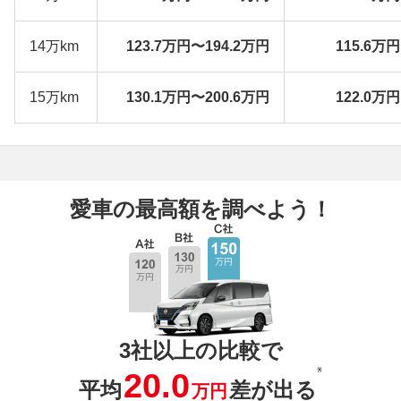
14万km
123.7万円〜194.2万円
115.6万
15万km
130.1万円〜200.6万円
122.0万
愛車の最高額を調べよう！
3社以上の比較で
※
20.0
平均
差が出る
万円