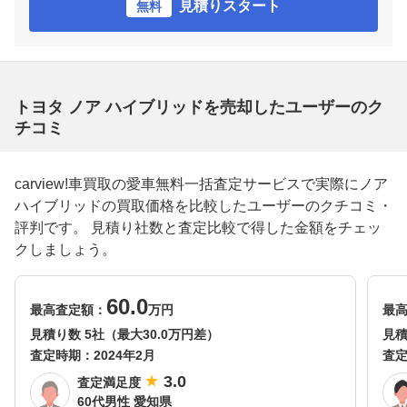
見積りスタート
無料
トヨタ ノア ハイブリッドを売却したユーザーのク
チコミ
carview!車買取の愛車無料一括査定サービスで実際にノア
ハイブリッドの買取価格を比較したユーザーのクチコミ・
評判です。 見積り社数と査定比較で得した金額をチェッ
クしましょう。
60.0
最高査定額：
万円
最
見積り数 5社（最大30.0万円差）
見積
査定時期：
2024年2月
査
3.0
査定満足度
60代男性 愛知県