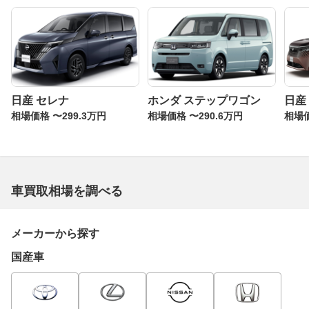
日産 セレナ
ホンダ ステップワゴン
日産
相場価格 〜299.3万円
相場価格 〜290.6万円
相場価
車買取相場を調べる
メーカーから探す
国産車