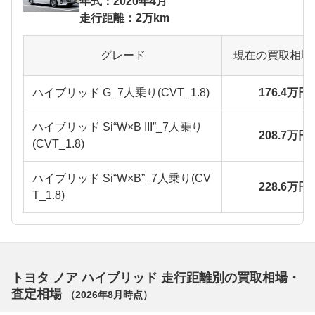
年式：2020年4月
走行距離：2万km
グレード
現在の買取相場
ハイブリッド G_7人乗り(CVT_1.8)
176.4万円
ハイブリッド Si“W×B III”_7人乗り
208.7万円
(CVT_1.8)
ハイブリッド Si“W×B”_7人乗り(CV
228.6万円
T_1.8)
トヨタ ノア ハイブリッド 走行距離別の買取相場・
査定相場
（
2026年8月
時点）