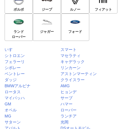
ボルボ
ジープ
ルノー
フィアット
ランド
ジャガー
フォード
ローバー
いすゞ
スマート
シトロエン
マセラティ
フェラーリ
キャデラック
シボレー
リンカーン
ベントレー
アストンマーティン
ダッジ
クライスラー
BMWアルピナ
AMG
ロータス
ヒョンデ
マイバッハ
サーブ
GM
ハマー
オペル
ローバー
MG
ランチア
サターン
光岡
アバルト
DSオートモビル