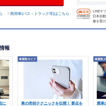
LINE
ら
商用車(バス・トラック等)はこちら
日本自動
修を受け
情報
車買取ガイド
車買取ガ
取に
車の売却テクニックを伝授！ 要点を
廃車