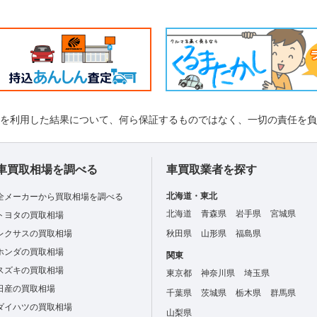
れを利用した結果について、何ら保証するものではなく、一切の責任を
車買取相場を調べる
車買取業者を探す
北海道・東北
全メーカーから買取相場を調べる
北海道
青森県
岩手県
宮城県
トヨタの買取相場
レクサスの買取相場
秋田県
山形県
福島県
ホンダの買取相場
関東
スズキの買取相場
東京都
神奈川県
埼玉県
日産の買取相場
千葉県
茨城県
栃木県
群馬県
ダイハツの買取相場
山梨県