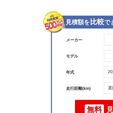
比較
見積額を
で
メーカー
モデル
年式
走行距離(km)
無料