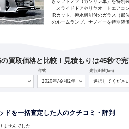
きシフトノブ（ガソリン車）を特別
ースライドドアやリヤオートエアコン
IRカット、撥水機能付のガラス（部
のルームランプ、ナノイーを特別装
した。
際の買取価格と比較！見積もりは45秒で完
年式
走行距離(km)
リッドを一括査定した人のクチコミ・評判
りませんでした