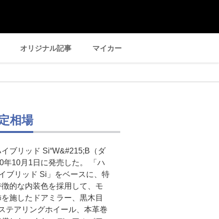
オリジナル記事
マイカー
査定相場
リッド Si“W&#215;B（ダ
20年10月1日に発売した。 「ハ
」は「ハイブリッド Si」をベースに、特
特徴的な内装色を採用して、モ
飾を施したドアミラー、黒木目
ステアリングホイール、本革巻