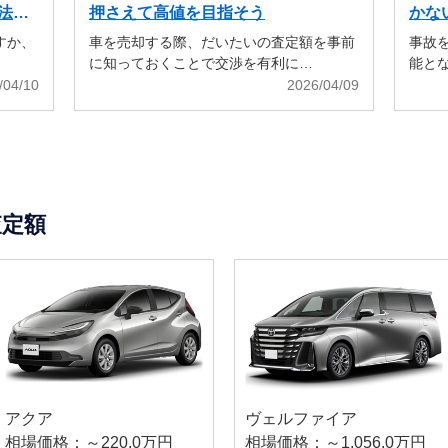
法も
押さえて高値を目指そう
かな
すか、
車を売却する際、だいたいの査定額を事前
事故
に知っておくことで交渉を有利に…
能と
/04/10
2026/04/09
査定額
アクア
ヴェルファイア
相場価格：～220.0万円
相場価格：～1,056.0万円