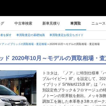
ログ
中古車検索
新車見積り
車買取
ニュース
業者を探す
車買取査定の基礎知識
車買取査定お役立ちガイド
ノア ハイブリッドの買取相場・査定相場
>
2020年10月〜モデルの買取相場・査定相場
ッド 2020年10月～モデルの買取相場・
トヨタは、「ノア」に特別仕様車「ハイブ
ブルバイビー）III”」を設定して、20
イブリッド Si“W&#215;B III”
別設定色ブラック＆フロマージュの
ノトーンの世界観を創出。メッキ加
調加工を施した本革巻き3本スポーク