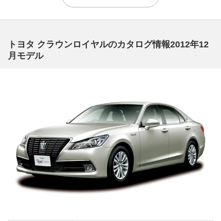
ルサルーンG Fourブラックスタイル」
14代目クラウンは2012年に登場。当初、ハイブリッドはF
Rのみだったが、2014年7月のマイナーチェンジでハイブ
トヨタ クラウンロイヤルのカタログ情報2012年12
リッドフルタイム4WDがロイヤルサルーンシリーズにも
月モデル
設定された。このシステムはトルセンLSD付きトランスフ
ァーとハイブリッド用トランスミッションを組み合わせた
トヨタ初の方式で、すぐれた操縦安定性とJC08モード燃
費21.0㎞/Lの経済性を両立。特別仕様車のブラックスタイ
ルはフロントグリルの格子部分をブラックとし、フレーム
などのメッキ部分をスモーク加飾とした。インテリアもブ
ラック基調となり、精悍さと上質さを印象づける仕上がり
だ。ノッチバックセダンの最終モデルでもあり、高額査定
が期待できそうだ。