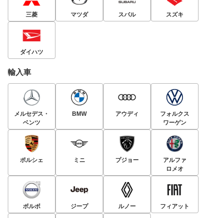
三菱
マツダ
スバル
スズキ
ダイハツ
輸入車
メルセデス・
BMW
アウディ
フォルクス
ベンツ
ワーゲン
ポルシェ
ミニ
プジョー
アルファ
ロメオ
ボルボ
ジープ
ルノー
フィアット