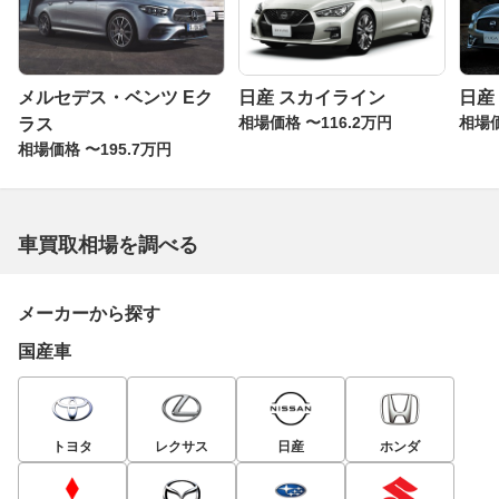
メルセデス・ベンツ Eク
日産 スカイライン
日産
相場価格 〜116.2万円
相場価
ラス
相場価格 〜195.7万円
車買取相場を調べる
メーカーから探す
国産車
トヨタ
レクサス
日産
ホンダ