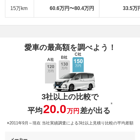
15万km
60.6万円〜80.4万円
33.5万
愛車の最高額を調べよう！
3社以上の比較で
※
20.0
平均
差が出る
万円
※2011年9月～現在 当社実績調査による3社以上見積り比較の平均差額
メーカー