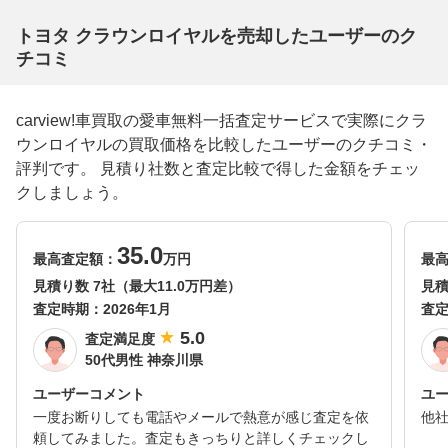
トヨタ クラウンロイヤルを売却したユーザーのク
チコミ
carview!車買取の愛車無料一括査定サービスで実際にクラ
ウンロイヤルの買取価格を比較したユーザーのクチコミ・
評判です。 見積り社数と査定比較で得した金額をチェッ
クしましょう。
35.0
最高査定額：
万円
最
見積り数 7社（最大11.0万円差）
見積
査定時期：
2026年1月
査
5.0
査定満足度
50代男性 神奈川県
ユーザーコメント
ユ
一度お断りしても電話やメールで熱意が感じ査定を依
他
頼してみました。査定もきっちりと詳しくチェックし