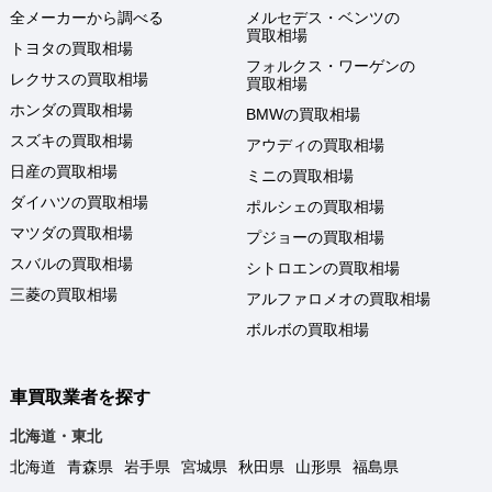
全メーカーから調べる
メルセデス・ベンツの
買取相場
トヨタの買取相場
フォルクス・ワーゲンの
レクサスの買取相場
買取相場
ホンダの買取相場
BMWの買取相場
スズキの買取相場
アウディの買取相場
日産の買取相場
ミニの買取相場
ダイハツの買取相場
ポルシェの買取相場
マツダの買取相場
プジョーの買取相場
スバルの買取相場
シトロエンの買取相場
三菱の買取相場
アルファロメオの買取相場
ボルボの買取相場
車買取業者を探す
北海道・東北
北海道
青森県
岩手県
宮城県
秋田県
山形県
福島県