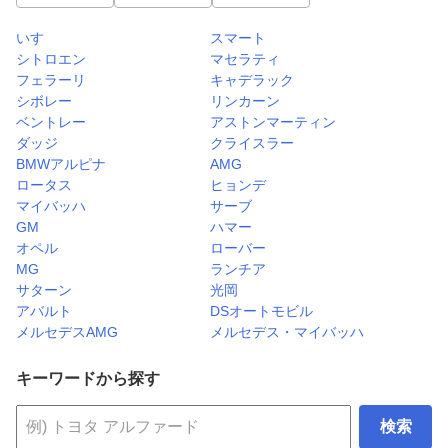
いすゞ
スマート
シトロエン
マセラティ
フェラーリ
キャデラック
シボレー
リンカーン
ベントレー
アストンマーティン
ダッジ
クライスラー
BMWアルピナ
AMG
ロータス
ヒョンデ
マイバッハ
サーブ
GM
ハマー
オペル
ローバー
MG
ランチア
サターン
光岡
アバルト
DSオートモビル
メルセデスAMG
メルセデス・マイバッハ
キーワードから探す
検索