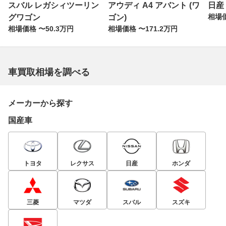
スバル レガシィツーリン
アウディ A4 アバント (ワ
日産
相場価
グワゴン
ゴン)
相場価格 〜50.3万円
相場価格 〜171.2万円
車買取相場を調べる
メーカーから探す
国産車
トヨタ
レクサス
日産
ホンダ
三菱
マツダ
スバル
スズキ