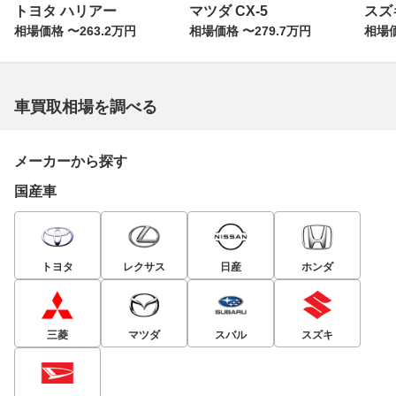
トヨタ ハリアー
マツダ CX-5
スズ
相場価格 〜263.2万円
相場価格 〜279.7万円
相場価
車買取相場を調べる
メーカーから探す
国産車
トヨタ
レクサス
日産
ホンダ
三菱
マツダ
スバル
スズキ