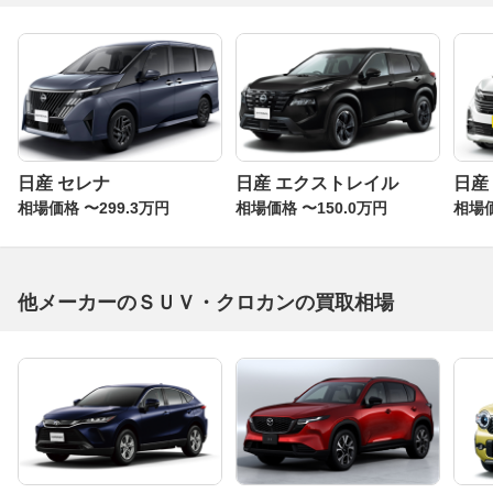
日産 セレナ
日産 エクストレイル
日産
相場価格 〜299.3万円
相場価格 〜150.0万円
相場価
他メーカーのＳＵＶ・クロカンの買取相場