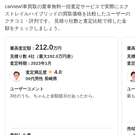
carview!車買取の愛車無料一括査定サービスで実際にエク
ストレイルハイブリッドの買取価格を比較したユーザーの
クチコミ・評判です。 見積り社数と査定比較で得した金
額をチェックしましょう。
212.0
最高査定額：
万円
最
見積り数 4社（最大192.0万円差）
見積
査定時期：
2023年1月
査
4.0
査定満足度
50代男性 長崎県
ユーザーコメント
ユ
3社のうち、ちゃんと金額提示があったから。
最
売