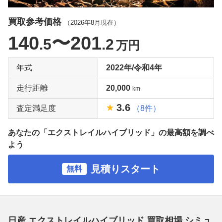
買取参考価格
（
2026年8月
現在）
140
〜201
.5
.2
万円
年式
2022年/令和4年
走行距離
20,000
km
3.6
査定満足度
（8件）
あなたの「エクストレイルハイブリッド」の最高額を調べ
よう
見積りスタート
無料
日産 エクストレイルハイブリッド 買取相場 シミュ