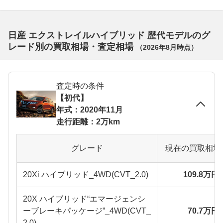
日産 エクストレイルハイブリッド 歴代モデルのグ
レード別の買取相場・査定相場
（
2026年8月
時点）
査定時の条件
【初代】
年式：2020年11月
走行距離：2万km
グレード
現在の買取相場
20Xi ハイブリッド_4WD(CVT_2.0)
109.8万円
20X ハイブリッド“エマージェンシ
ーブレーキパッケージ”_4WD(CVT_
70.7万円
2.0)