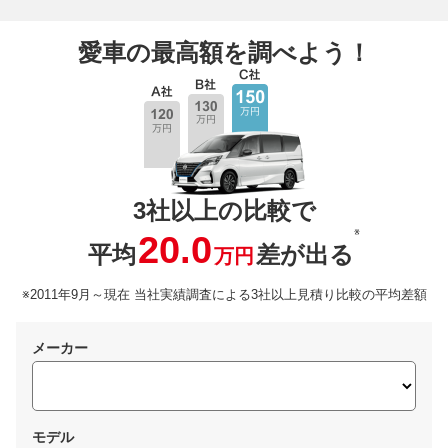
愛車の最高額を調べよう！
3社以上の比較で
※
20.0
平均
差が出る
万円
※2011年9月～現在 当社実績調査による3社以上見積り比較の平均差額
メーカー
モデル