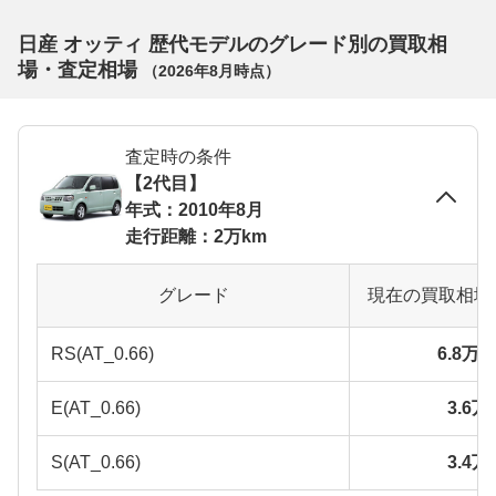
日産 オッティ 歴代モデルのグレード別の買取相
場・査定相場
（
2026年8月
時点）
査定時の条件
【2代目】
年式：2010年8月
走行距離：2万km
グレード
現在の買取相場
RS(AT_0.66)
6.8万
E(AT_0.66)
3.6
S(AT_0.66)
3.4