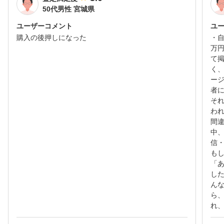
50代男性 宮城県
ユーザーコメント
ユ
購入の後押しになった
・
万
て
く
ー
者
そ
わ
間
中
信
も
「
し
ん
ら
れ