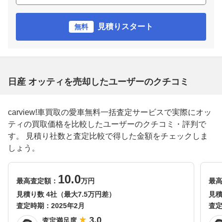
見積りスタート
無料
日産 オッティを売却したユーザーのクチコミ
carview!車買取の愛車無料一括査定サービスで実際にオッ
ティの買取価格を比較したユーザーのクチコミ・評判で
す。 見積り社数と査定比較で得した金額をチェックしま
しょう。
10.0
最高査定額：
万円
最
見積り数 4社（最大7.5万円差）
見積
査定時期：
2025年2月
査
3.0
査定満足度