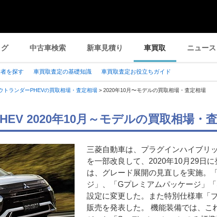
ログ
中古車検索
新車見積り
車買取
ニュース
業者を探す
車買取査定の基礎知識
車買取査定お役立ちガイド
ウトランダーPHEVの買取相場・査定相場
>
2020年10月〜モデルの買取相場・査定相場
HEV 2020年10月～モデルの買取相場・
三菱自動車は、プラグインハイブリッ
を一部改良して、2020年10月29日
は、グレード展開の見直しを実施。「
ジ」、「Gプレミアムパッケージ」「
設定に変更した。また特別仕様車「
販売を発表した。 機能装備では、こ