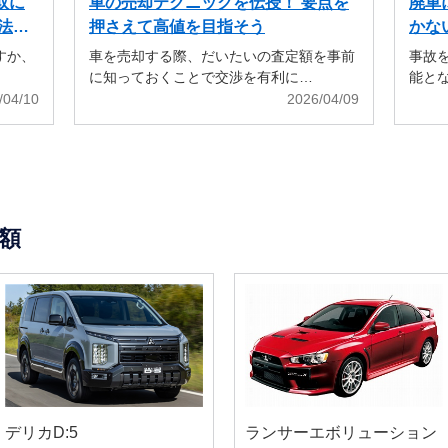
取に
車の売却テクニックを伝授！ 要点を
廃車
法も
押さえて高値を目指そう
かな
すか、
車を売却する際、だいたいの査定額を事前
事故
に知っておくことで交渉を有利に…
能と
/04/10
2026/04/09
額
デリカD:5
ランサーエボリューション