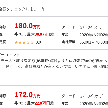
金額をチェックしましょう！
180.0
万円
却額
グレード
Gﾌﾟﾗｽﾊﾟｯｹｰｼﾞ
4
社：最大
30.0万円
差
数
年式
2020年/令和02
足度
走行距離
3.0
65,001～70,000
ザーコメント
ーラーの下取り査定額(納車時保証)よりも買取査定額のが低か
。 軽々しく、高価買取とか言わないで欲しいですね ‼️個人的
172.0
万円
却額
グレード
Gﾌﾟﾗｽﾊﾟｯｹｰｼﾞ
4
社：最大
22.0万円
差
数
年式
2020年/令和02