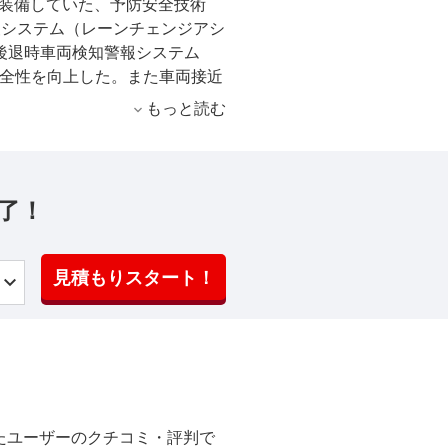
準装備していた、予防安全技術
報システム（レーンチェンジアシ
、後退時車両検知警報システム
安全性を向上した。また車両接近
OFFスイッチを廃止するとと
もっと読む
せた。
了！
見積もりスタート！
たユーザーのクチコミ・評判で