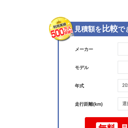
比較
見積額を
で
メーカー
モデル
年式
走行距離(km)