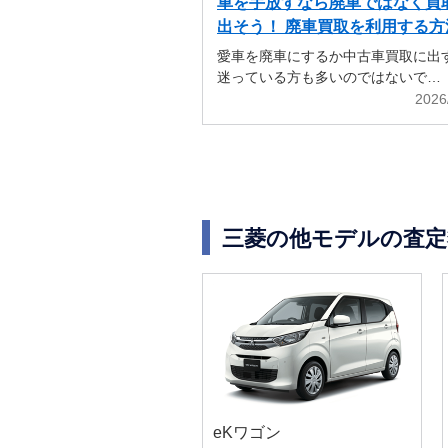
車を手放すなら廃車ではなく買
出そう！ 廃車買取を利用する方
解説
愛車を廃車にするか中古車買取に出
迷っている方も多いのではないで…
2026
三菱の他モデルの査定
eKワゴン