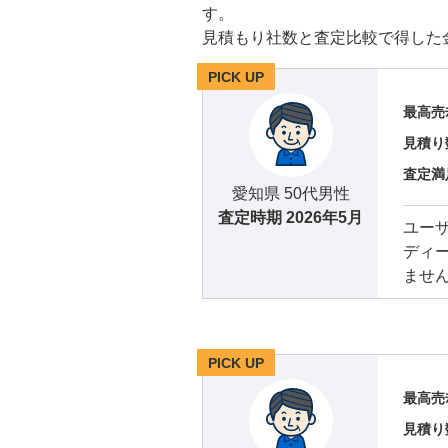
す。
見積もり社数と査定比較で得した
PICK UP
最高売
見積り
査定満
愛知県 50代男性
査定時期
2026年5月
ユー
ディ
ません
PICK UP
最高売
見積り