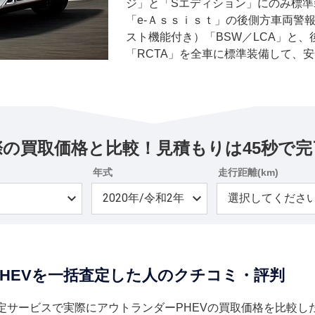
ジ」と「Sエディション」にのみ標
「e-Ａｓｓｉｓｔ」の後側方車両警
スト機能付き）「BSW／LCA」と
「RCTA」を全車に標準装備して、
通報装置の法規対応に伴い、同装置の
もに通報音の音量と音質を最適化さ
際の買取価格と比較！見積もりは45秒で完
年式
走行距離(km)
PHEVを一括査定した人のクチコミ・評判
定サービスで実際にアウトランダーPHEVの買取価格を比較し