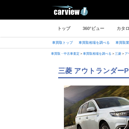
トップ
360°ビュー
カタ
車買取トップ
車買取相場を調べる
車買取
車買取・中古車査定
>
車買取相場を調べる
>
三菱
>
ア
三菱 アウトランダーP