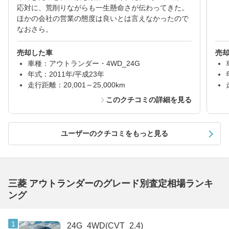
応対に、荒削りながらも一生懸命さが伝わってきた。
ほかの会社の営業の態度は良いとは言えなかったので
なおさら。
売却した車
売
車種：アウトランダー・4WD_24G
年式：2011年/平成23年
走行距離：20,001～25,000km
このクチコミの詳細を見る
ユーザーのクチコミをもっと見る
三菱 アウトランダーのグレード別査定相場ランキ
ング
24G_4WD(CVT_2.4)