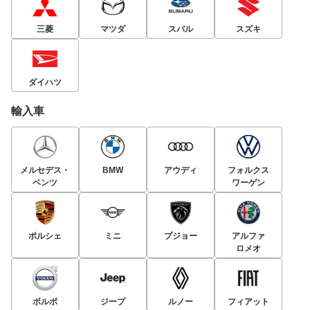
三菱
マツダ
スバル
スズキ
ダイハツ
輸入車
メルセデス・
BMW
アウディ
フォルクス
ベンツ
ワーゲン
ポルシェ
ミニ
プジョー
アルファ
ロメオ
ボルボ
ジープ
ルノー
フィアット