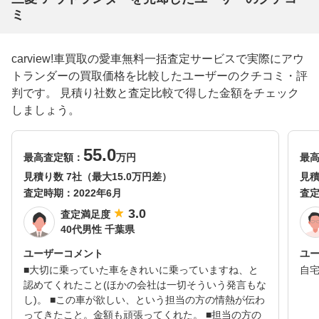
ミ
carview!車買取の愛車無料一括査定サービスで実際にアウ
トランダーの買取価格を比較したユーザーのクチコミ・評
判です。 見積り社数と査定比較で得した金額をチェック
しましょう。
55.0
最高査定額：
万円
最
見積り数 7社（最大15.0万円差）
見積
査定時期：
2022年6月
査
3.0
査定満足度
40代男性 千葉県
ユーザーコメント
ユ
■大切に乗っていた車をきれいに乗っていますね、と
自
認めてくれたこと(ほかの会社は一切そういう発言もな
し)。 ■この車が欲しい、という担当の方の情熱が伝わ
ってきたこと。金額も頑張ってくれた。 ■担当の方の