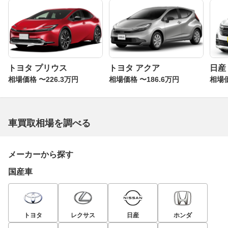
トヨタ プリウス
トヨタ アクア
日産
相場価格 〜226.3万円
相場価格 〜186.6万円
相場価
車買取相場を調べる
メーカーから探す
国産車
トヨタ
レクサス
日産
ホンダ