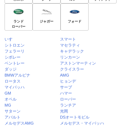
ランド
ジャガー
フォード
ローバー
いすゞ
スマート
シトロエン
マセラティ
フェラーリ
キャデラック
シボレー
リンカーン
ベントレー
アストンマーティン
ダッジ
クライスラー
BMWアルピナ
AMG
ロータス
ヒョンデ
マイバッハ
サーブ
GM
ハマー
オペル
ローバー
MG
ランチア
サターン
光岡
アバルト
DSオートモビル
メルセデスAMG
メルセデス・マイバッハ