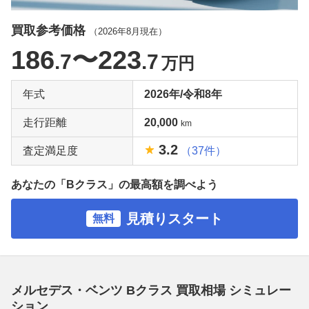
買取参考価格
（
2026年8月
現在）
186
〜223
.7
.7
万円
年式
2026年/令和8年
走行距離
20,000
km
3.2
査定満足度
（37件）
あなたの「Bクラス」の最高額を調べよう
見積りスタート
無料
メルセデス・ベンツ Bクラス 買取相場 シミュレー
ション