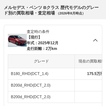
メルセデス・ベンツ Bクラス 歴代モデルのグレー
ド別の買取相場・査定相場
（
2026年8月
時点）
査定時の条件
【現行】
年式：2025年12月
走行距離：2万km
グレード
現在の買取相場
B180_RHD(DCT_1.4)
175.5万円
B200d_RHD(DCT_2.0)
B200d_RHD(DCT_2.0)