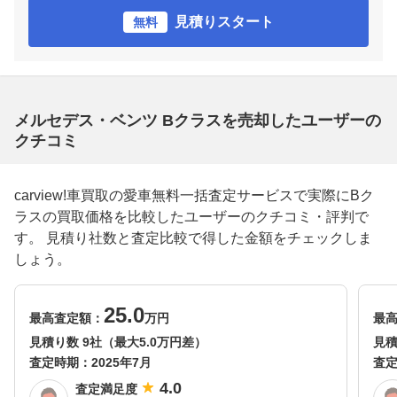
見積りスタート
無料
メルセデス・ベンツ Bクラスを売却したユーザーの
クチコミ
carview!車買取の愛車無料一括査定サービスで実際にBク
ラスの買取価格を比較したユーザーのクチコミ・評判で
す。 見積り社数と査定比較で得した金額をチェックしま
しょう。
25.0
最高査定額：
万円
最
見積り数 9社（最大5.0万円差）
見積
査定時期：
2025年7月
査
4.0
査定満足度