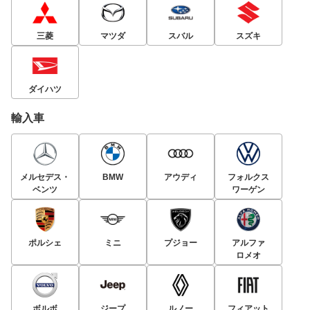
三菱
マツダ
スバル
スズキ
ダイハツ
輸入車
メルセデス・
BMW
アウディ
フォルクス
ベンツ
ワーゲン
ポルシェ
ミニ
プジョー
アルファ
ロメオ
ボルボ
ジープ
ルノー
フィアット