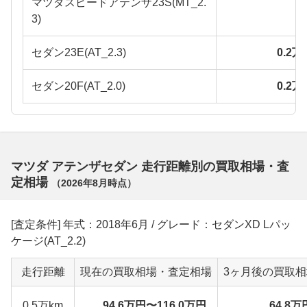
マツダスピードアテンザ23S(MT_2.
3)
セダン23E(AT_2.3)
0.2
セダン20F(AT_2.0)
0.2
マツダ アテンザセダン 走行距離別の買取相場・査
定相場
（
2026年8月
時点）
[査定条件] 年式：2018年6月 / グレード：セダンXD Lパッ
ケージ(AT_2.2)
走行距離
現在の買取相場・査定相場
3ヶ月後の買取
0.5万km
94.6万円〜116.0万円
64.8万