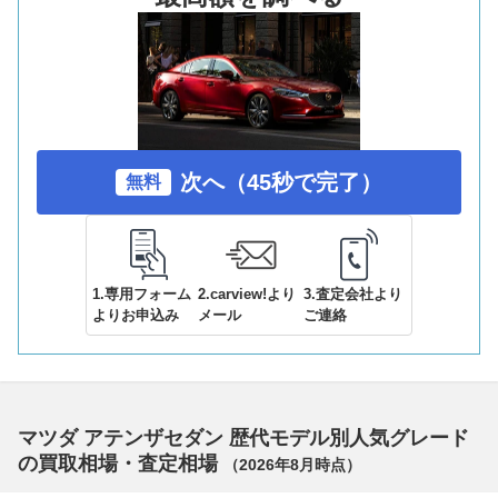
次へ（45秒で完了）
無料
1.専用フォーム
2.carview!より
3.査定会社より
よりお申込み
メール
ご連絡
マツダ アテンザセダン 歴代モデル別人気グレード
の買取相場・査定相場
（
2026年8月
時点）