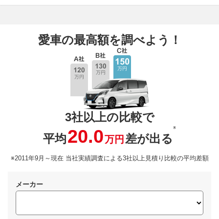
愛車の最高額を調べよう！
3社以上の比較で
※
20.0
平均
差が出る
万円
※2011年9月～現在 当社実績調査による3社以上見積り比較の平均差額
メーカー