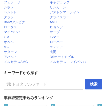
フェラーリ
キャデラック
シボレー
リンカーン
ベントレー
アストンマーティン
ダッジ
クライスラー
BMWアルピナ
AMG
ロータス
ヒョンデ
マイバッハ
サーブ
GM
ハマー
オペル
ローバー
MG
ランチア
サターン
光岡
アバルト
DSオートモビル
メルセデスAMG
メルセデス・マイバッハ
キーワードから探す
検索
車買取査定申込みランキング