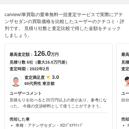
carview!車買取の愛車無料一括査定サービスで実際にアテ
ンザセダンの買取価格を比較したユーザーのクチコミ・評
判です。 見積り社数と査定比較で得した金額をチェック
しましょう。
126.0
最高査定額：
万円
最
見積り数 6社（最大16.0万円差）
見積
査定時期：
2022年2月
査
3.0
査定満足度
60代男性 東京都
ユーザーコメント
ユ
見積もりを比べると20万円以上の差があり、参考にな
自
った。 今後の交渉材料として使うことができそう。
売却した車
売
車種：アテンザセダン・XDﾌﾟﾛｱｸﾃｨﾌﾞ