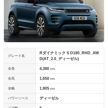
Rダイナミック S D180_RHD_AW
グレード名
D(AT_2.0_ディーゼル)
全長
4,380
mm
全高
1,650
mm
全幅
1,905
mm
パワーソース
ディーゼル