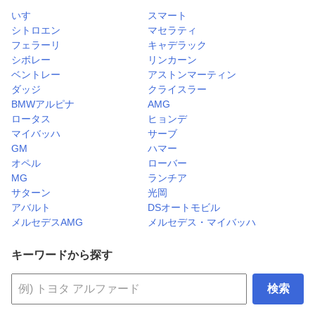
いすゞ
スマート
シトロエン
マセラティ
フェラーリ
キャデラック
シボレー
リンカーン
ベントレー
アストンマーティン
ダッジ
クライスラー
BMWアルピナ
AMG
ロータス
ヒョンデ
マイバッハ
サーブ
GM
ハマー
オペル
ローバー
MG
ランチア
サターン
光岡
アバルト
DSオートモビル
メルセデスAMG
メルセデス・マイバッハ
キーワードから探す
検索