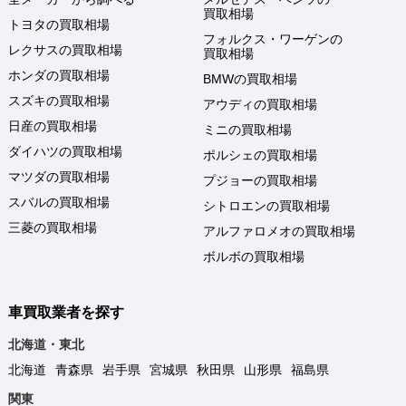
買取相場
トヨタの買取相場
フォルクス・ワーゲンの
レクサスの買取相場
買取相場
ホンダの買取相場
BMWの買取相場
スズキの買取相場
アウディの買取相場
日産の買取相場
ミニの買取相場
ダイハツの買取相場
ポルシェの買取相場
マツダの買取相場
プジョーの買取相場
スバルの買取相場
シトロエンの買取相場
三菱の買取相場
アルファロメオの買取相場
ボルボの買取相場
車買取業者を探す
北海道・東北
北海道
青森県
岩手県
宮城県
秋田県
山形県
福島県
関東