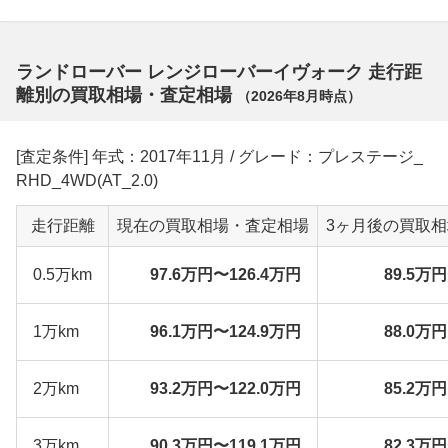
ランドローバー レンジローバーイヴォーク 走行距
離別の買取相場・査定相場
（
2026年8月
時点）
[査定条件] 年式：2017年11月 / グレード：プレステージ_
RHD_4WD(AT_2.0)
走行距離
現在の買取相場・査定相場
3ヶ月後の買取
0.5万km
97.6万円〜126.4万円
89.5万
1万km
96.1万円〜124.9万円
88.0万
2万km
93.2万円〜122.0万円
85.2万
3万km
90.3万円〜119.1万円
82.3万