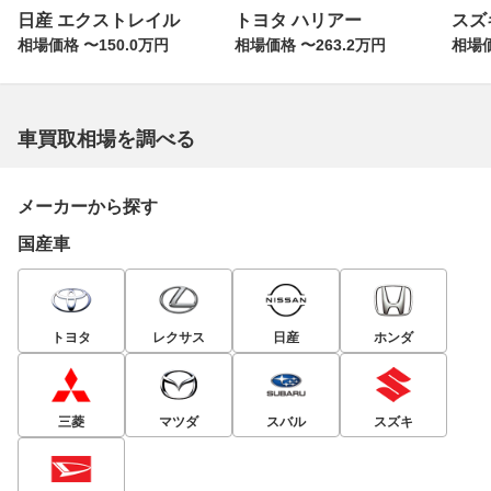
日産 エクストレイル
トヨタ ハリアー
スズ
相場価格 〜150.0万円
相場価格 〜263.2万円
相場価
車買取相場を調べる
メーカーから探す
国産車
トヨタ
レクサス
日産
ホンダ
三菱
マツダ
スバル
スズキ