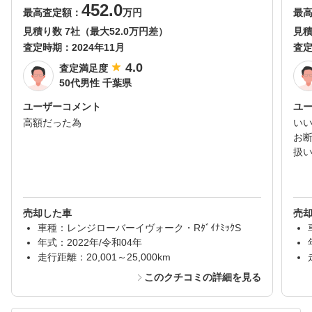
452.0
最高査定額：
万円
最
見積り数 7社（最大52.0万円差）
見積
査定時期：
2024年11月
査
4.0
査定満足度
50代男性 千葉県
ユーザーコメント
ユ
高額だった為
い
お
扱
売却した車
売
車種：レンジローバーイヴォーク・RﾀﾞｲﾅﾐｯｸS
年式：2022年/令和04年
走行距離：20,001～25,000km
このクチコミの詳細を見る