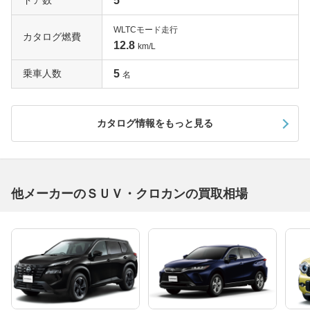
ドア数
5
WLTCモード走行
カタログ燃費
12.8
km/L
乗車人数
5
名
カタログ情報をもっと見る
他メーカーのＳＵＶ・クロカンの買取相場