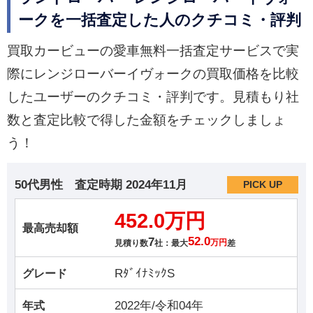
ークを一括査定した人のクチコミ・評判
買取カービューの愛車無料一括査定サービスで実
際にレンジローバーイヴォークの買取価格を比較
したユーザーのクチコミ・評判です。見積もり社
数と査定比較で得した金額をチェックしましょ
う！
50代男性
査定時期
2024年11月
PICK UP
452.0万円
最高売却額
7
52.0
見積り数
社：最大
万円
差
RﾀﾞｲﾅﾐｯｸS
グレード
2022年/令和04年
年式