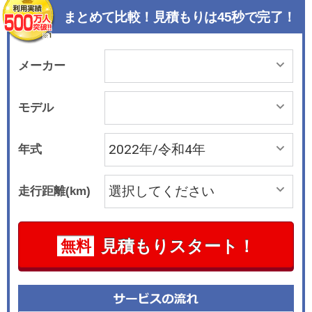
クなどを装備して、快適性を向上した。さらに、
まとめて比較！見積もりは45秒で完了！
アダプティブダイナミクスやオートハイビームア
シスト（AHBA）、ドライブレコーダーなどを採
用して、走行性能と安全性を高めている。 ボディ
メーカー
カラーは、ソウルパールシルバー（65台）、サン
トリーニブラック（20台）、カルパチアングレイ
モデル
（65台）を用意。いずれもコリンシアンブロンズ
ペイントのコントラストルーフを組み合わせた。
年式
走行距離(km)
見積もりスタート！
無料