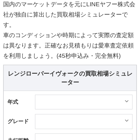
トなどが備わる。 成約者には東京ドームの読売巨
国内のマーケットデータを元にLINEヤフー株式会
人軍主催試合に招待し、プレミアムラウンジから
社が独自に算出した買取相場シミュレーターで
の観戦などの特典も用意されている。
す。
車のコンディションや時期によって実際の査定額
は異なります。正確なお見積もりは愛車査定依頼
を利用しましょう。(45秒申込み・完全無料)
レンジローバーイヴォークの買取相場シミュレ
ーター
年式
グレード