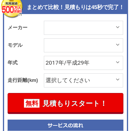
などを含むSEテクノロジーパックや、レーンデパ
まとめて比較！見積もりは45秒で完了！
ーチャー・ワーニング（車線逸脱警告機能）、レ
ーンキープ・アシストなどの人気の高いオプショ
ンを標準装備しながら、ベースモデルより低い価
メーカー
格設定とした。 「クールスタイル」は、フジホワ
イトとサントリーニブラックの2色のボディカラ
モデル
ーを用意。ルーフとリアスポイラーをコリスグレ
ーで仕上げたコントラストペイントや、18インチ
年式
アロイホイール、フィギュアドマカッサルウッド
のトリムなどを特別装備して、よりスタイリッシ
走行距離(km)
ュな外観に仕上げている。 同年6月23日には特別
仕様車「アランチョ・ネロ」を設定し、24台の限
定モデルとして同日に受注を開始した。 「アラン
見積もりスタート！
無料
チョ・ネロ」は、2017年3月にオフィシャル契約
締結をした読売巨人軍とのコラボレーション第1
弾のモデル。読売巨人軍の本拠地である東京ドー