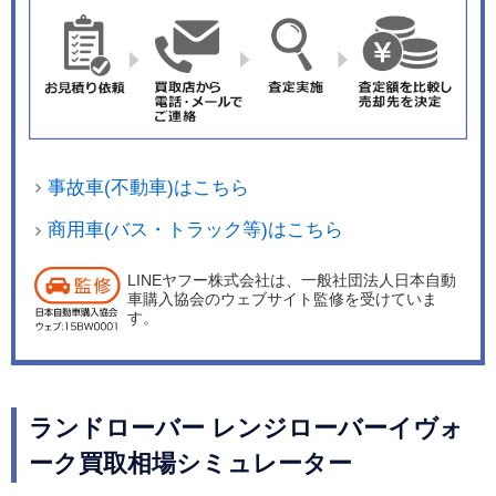
ムにおける人気企画、東京ドームに来場したファ
ンがジャイアンツカラーのタオルを使って人文字
アート作る「アランチョ・ネロ」（アランチョは
オレンジ、ネロはブラックの意味）の名前を冠し
た特別仕様車で、読売巨人軍高橋由伸監督の背番
号にちなんで24台が限定販売される。 ベースとな
事故車(不動車)はこちら
っているのは上級グレードの「HSEダイナミッ
ク」。ボディカラーは巨人軍のチームカラーをほ
商用車(バス・トラック等)はこちら
うふつとさせる「フェニックス・オレンジ」にブ
LINEヤフー株式会社は、一般社団法人日本自動
ラックルーフのデザインパックを採用し、黒でコ
車購入協会のウェブサイト監修を受けていま
ントラストをつけた仕上がりとなっている。装備
す。
ではアダプティブクルーズコントロール（AC
C）、レーンデパーチャーワーニング（車線逸脱
警告機能）、などのドライバー支援システムをは
ランドローバー レンジローバーイヴォ
じめ、フロントシートヒーター＆クーラー、リヤ
ーク買取相場シミュレーター
シートヒーター、ハンズフリーパワーテールゲー