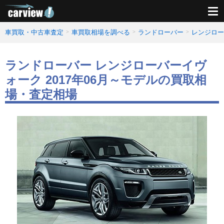
車買取・中古車査定
車買取相場を調べる
ランドローバー
レンジロー
ランドローバー レンジローバーイヴ
ォーク 2017年06月～モデルの買取相
場・査定相場