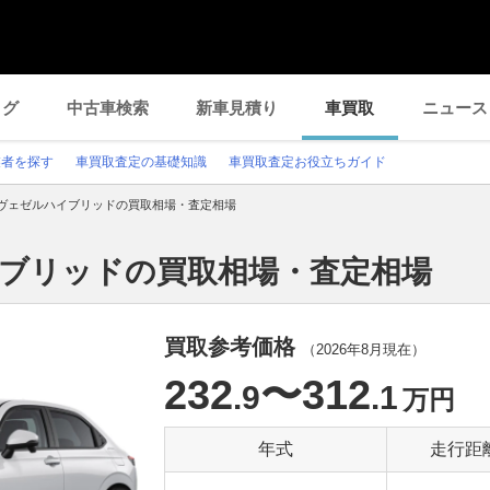
ログ
中古車検索
新車見積り
車買取
ニュース
業者を探す
車買取査定の基礎知識
車買取査定お役立ちガイド
ヴェゼルハイブリッドの買取相場・査定相場
イブリッドの買取相場・査定相場
買取参考価格
（
2026年8月
現在）
232
〜312
.9
.1
万円
年式
走行距