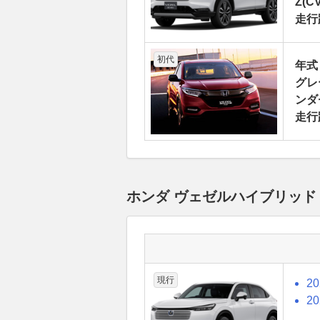
Z(CV
走行
初代
年式
グレ
ンダ
走行
ホンダ ヴェゼルハイブリッド
現行
2
2