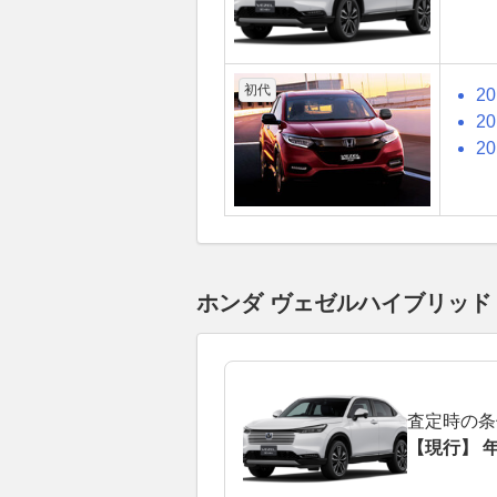
初代
2
2
2
ホンダ ヴェゼルハイブリッ
査定時の条
【現行】 年