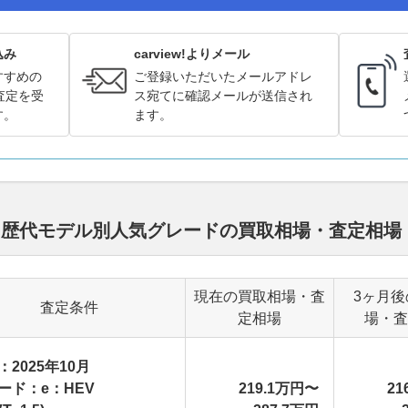
込み
carview!よりメール
すすめの
ご登録いただいたメールアドレ
査定を受
ス宛てに確認メールが送信され
す。
ます。
ド 歴代モデル別人気グレードの買取相場・査定相場
現在の買取相場・査
3ヶ月後
査定条件
定相場
場・査
：2025年10月
ード：e：HEV
219.1万円〜
21