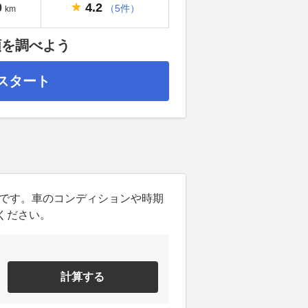
4.2
0
（5件）
km
額を調べよう
スタート
ンです。車のコンディションや時期
ください。
計算する