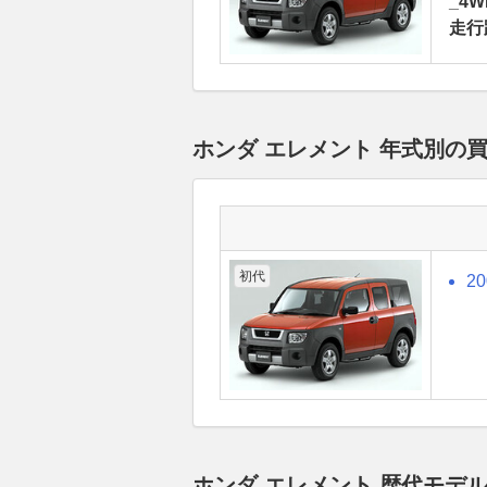
_4W
走行
ホンダ エレメント 年式別の
初代
2
ホンダ エレメント 歴代モデ