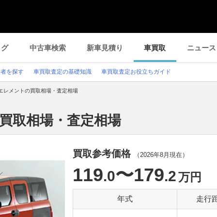
ログ
中古車検索
新車見積り
車買取
ニュース
業者を探す
車買取査定の基礎知識
車買取査定お役立ちガイド
エレメントの買取相場・査定相場
の買取相場・査定相場
買取参考価格
（
2026年8月
現在）
119
〜179
.0
.2
万円
年式
走行