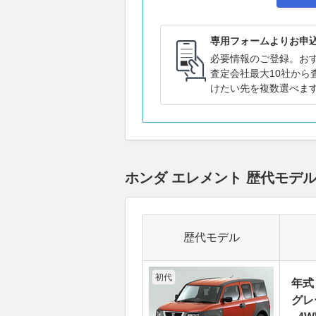
専用フォームよりお申
必要情報のご登録。お
査定会社最大10社から
けたい先を複数選べま
ホンダ エレメント 歴代モデ
歴代モデル
初代
年式
グレ