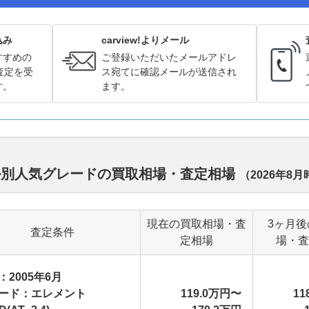
込み
carview!よりメール
すすめの
ご登録いただいたメールアドレ
査定を受
ス宛てに確認メールが送信され
す。
ます。
ル別人気グレードの買取相場・査定相場
（
2026年8月
現在の買取相場・査
3ヶ月後
査定条件
定相場
場・査
：2005年6月
ード：エレメント
119.0万円〜
11