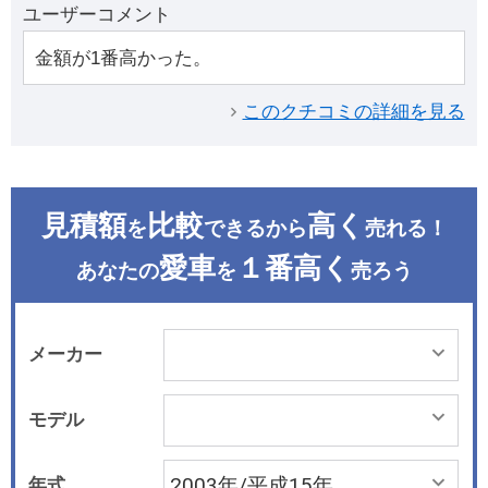
ユーザーコメント
金額が1番高かった。
このクチコミの詳細を見る
見積額
比較
高く
を
できるから
売れる！
愛車
１番高く
あなたの
を
売ろう
メーカー
モデル
年式