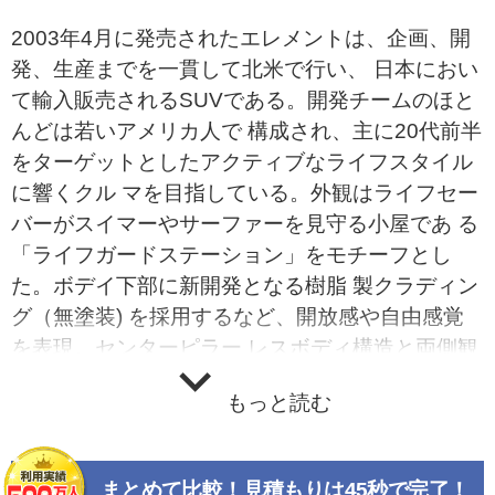
2003年4月に発売されたエレメントは、企画、開
発、生産までを一貫して北米で行い、 日本におい
て輸入販売されるSUVである。開発チームのほと
んどは若いアメリカ人で 構成され、主に20代前半
をターゲットとしたアクティブなライフスタイル
に響くクル マを目指している。外観はライフセー
バーがスイマーやサーファーを見守る小屋であ る
「ライフガードステーション」をモチーフとし
た。ボデイ下部に新開発となる樹脂 製クラディン
グ（無塗装) を採用するなど、開放感や自由感覚
を表現。センターピラー レスボディ構造と両側観
音開きのサイドアクセスドアにより高さ1140m
もっと読む
m、幅1550mm前 後の大きな開口部を実現したの
が特長で、乗り降りのほか荷物や長尺物も用意に
出し 入れすることができるほか、上下分割式テー
まとめて比較！見積もりは45秒で完了！