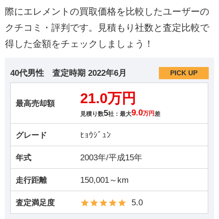
際にエレメントの買取価格を比較したユーザーの
クチコミ・評判です。見積もり社数と査定比較で
得した金額をチェックしましょう！
40代男性
査定時期
2022年6月
PICK UP
21.0万円
最高売却額
5
9.0
見積り数
社：最大
万円
差
ﾋｮｳｼﾞｭﾝ
グレード
2003年/平成15年
年式
150,001～km
走行距離
5.0
査定満足度