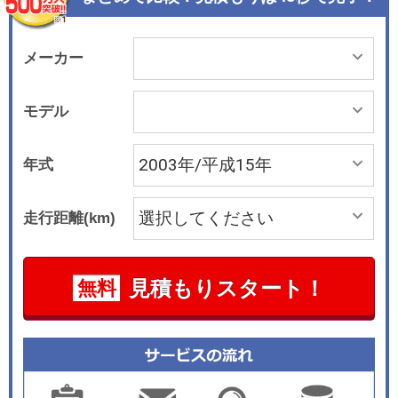
ルゲートで機能性も追求した。室内は水 平ライン
を基調とし、腕時計をイメージした独立三眼メー
ターやエアアウトレットな どをそれぞれ独立した
メーカー
デザインで散りばめる個性的なレイアウト。汚れ
たままの道具 も気にせず積める水ぶき可能なフロ
モデル
アや、濡れても拭き取れる防水シート表皮、撥水
ルーフライニングなど、自由なライフスタイルに
年式
応える装備を備えている。このほか、 跳ね上げ機
構付きのスライドリアシートにより、多彩なシー
走行距離(km)
トアレンジも可能だ。全 車2.4リッターDOHC i-V
TECエンジンと4速ATの組み合わせ。FFのほか
に、リアルタイ ム4WD車も用意されている。
見積もりスタート！
無料