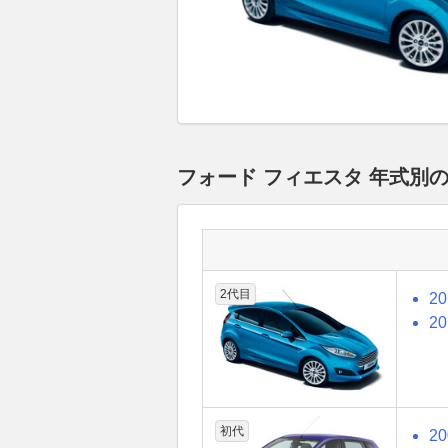
フォード フィエスタ 年式別
2代目
2
2
初代
2