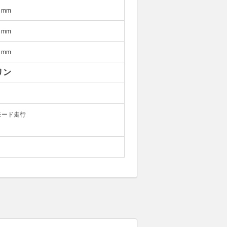
mm
mm
mm
リン
モード走行