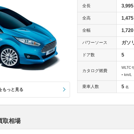
全長
3,995
全高
1,475
全幅
1,720
パワーソース
ガソ
ドア数
5
WLTC
カタログ燃費
-
km/L
乗車人数
5
名
をもっと見る
買取相場