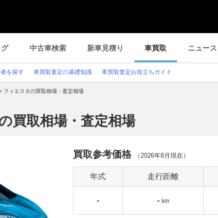
ログ
中古車検索
新車見積り
車買取
ニュース
業者を探す
車買取査定の基礎知識
車買取査定お役立ちガイド
>
フィエスタの買取相場・査定相場
タの買取相場・査定相場
買取参考価格
（
2026年8月
現在）
年式
走行距離
-
-
km