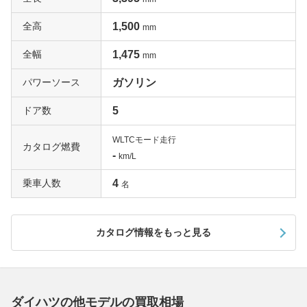
りだくさんの内容だ。そしてリミテッドというのは通常の
全高
1,500
mm
Gでは4WDにしか備わらないリバース連動リヤワイパーと
寒冷地仕様がFFにも装備され、さらにバックカメラ、16c
全幅
1,475
mm
mリヤスピーカー、GPSアンテナという「純正ナビ装着用
アップグレードパック」が装備されるのだ。ちなみにSA
パワーソース
ガソリン
ⅢはスマートアシストⅢの略で、歩行者も検知する自動ブ
ドア数
5
レーキや誤発進抑制機能などのダイハツ独自の運転支援機
能が装備されていること表している。上級の普通車にも遜
WLTCモード走行
色ない装備を誇るグレードだけに、高額査定が期待でき
カタログ燃費
-
km/L
る。ぜひ一括査定を申し込んでみよう。
乗車人数
4
名
カタログ情報をもっと見る
ダイハツの他モデルの買取相場