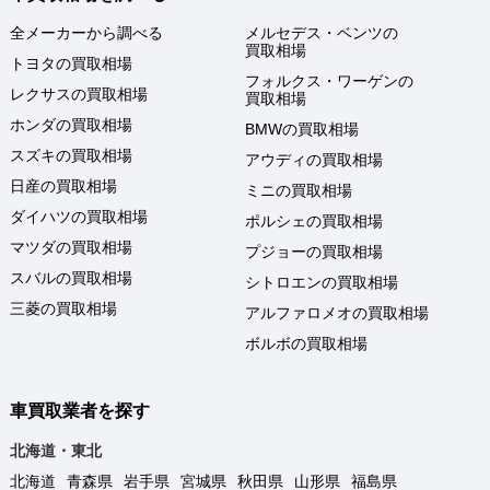
全メーカーから調べる
メルセデス・ベンツの
買取相場
トヨタの買取相場
フォルクス・ワーゲンの
レクサスの買取相場
買取相場
ホンダの買取相場
BMWの買取相場
スズキの買取相場
アウディの買取相場
日産の買取相場
ミニの買取相場
ダイハツの買取相場
ポルシェの買取相場
マツダの買取相場
プジョーの買取相場
スバルの買取相場
シトロエンの買取相場
三菱の買取相場
アルファロメオの買取相場
ボルボの買取相場
車買取業者を探す
北海道・東北
北海道
青森県
岩手県
宮城県
秋田県
山形県
福島県