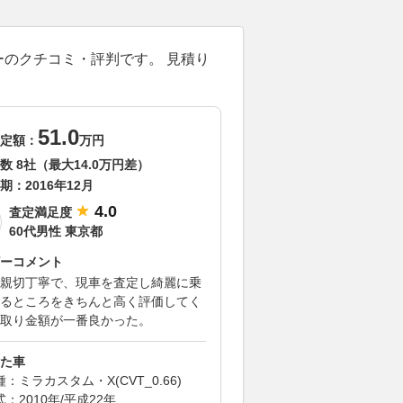
ーのクチコミ・評判です。 見積り
51.0
定額：
万円
数 8社（最大14.0万円差）
期：
2016年12月
4.0
査定満足度
60代男性 東京都
ーコメント
親切丁寧で、現車を査定し綺麗に乗
るところをきちんと高く評価してく
取り金額が一番良かった。
た車
：ミラカスタム・X(CVT_0.66)
式：2010年/平成22年