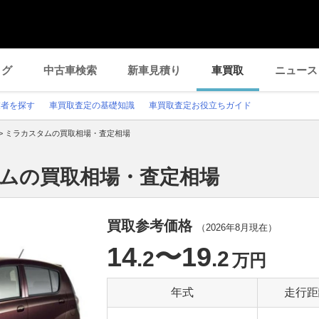
ログ
中古車検索
新車見積り
車買取
ニュース
業者を探す
車買取査定の基礎知識
車買取査定お役立ちガイド
>
ミラカスタムの買取相場・査定相場
タムの買取相場・査定相場
買取参考価格
（
2026年8月
現在）
14
〜19
.2
.2
万円
年式
走行距