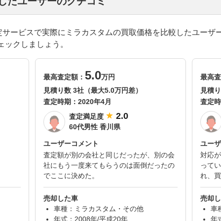
却したユーザーのクチコミ
一括査定サービスで実際にミラカスタムの買取価格を比較したユーザ
ェックしましょう。
5.0
最高査定額：
万円
最高査
見積り数 3社（最大5.0万円差）
見積り
査定時期：
2020年4月
査定時
2.0
査定満足度
60代男性 香川県
ユーザーコメント
ユーザ
査定額が別の会社と同じだったが、別の会
対応が
社にもう一度来てもらうのは面倒だったの
ってい
でここに決めた。
れ、買
売却した車
売却し
車種：ミラカスタム・その他
車種
年式：2008年/平成20年
年