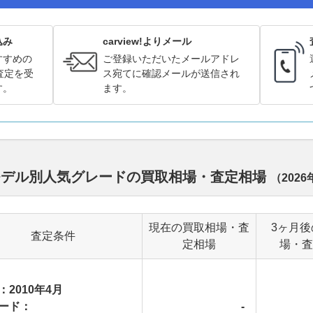
込み
carview!よりメール
すすめの
ご登録いただいたメールアドレ
査定を受
ス宛てに確認メールが送信され
す。
ます。
モデル別人気グレードの買取相場・査定相場
（
2026
現在の買取相場・査
3ヶ月後
査定条件
定相場
場・査
：2010年4月
ード：
-