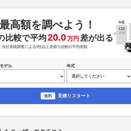
最高額を調べよう！
※
20.0
の比較で平均
差が出る
万円
現在 当社実績調査による3社以上見積り比較の平均差額
モデル
年式
見積りスタート
無料