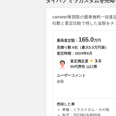
ダイハツ ミラカスタムを売
carview!車買取の愛車無料
社数と査定比較で得した金額をチ
165.0
最高査定額：
万円
見積り数 6社（最大5.0万円差）
査定時期：
2024年9月
3.0
査定満足度
50代男性 山口県
ユーザーコメント
金額
売却した車
車種：ミラカスタム・その他
年式：2023年/令和05年