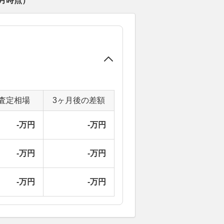
8月
時点）
査定相場
3ヶ月後の差額
-万円
-万円
-万円
-万円
-万円
-万円