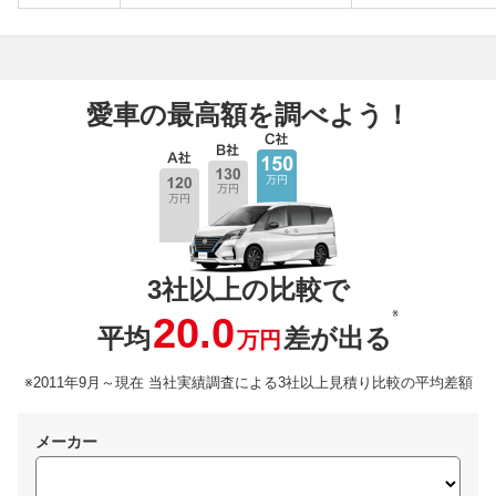
愛車の最高額を調べよう！
3社以上の比較で
※
20.0
平均
差が出る
万円
※2011年9月～現在 当社実績調査による3社以上見積り比較の平均差額
メーカー