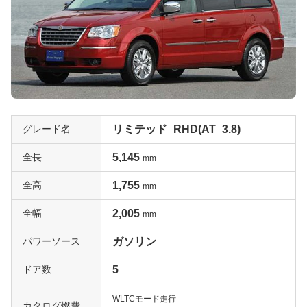
グレード名
リミテッド_RHD(AT_3.8)
全長
5,145
mm
全高
1,755
mm
全幅
2,005
mm
パワーソース
ガソリン
ドア数
5
WLTCモード走行
カタログ燃費