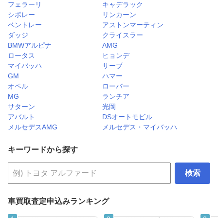
フェラーリ
キャデラック
シボレー
リンカーン
ベントレー
アストンマーティン
ダッジ
クライスラー
BMWアルピナ
AMG
ロータス
ヒョンデ
マイバッハ
サーブ
GM
ハマー
オペル
ローバー
MG
ランチア
サターン
光岡
アバルト
DSオートモビル
メルセデスAMG
メルセデス・マイバッハ
キーワードから探す
検索
車買取査定申込みランキング