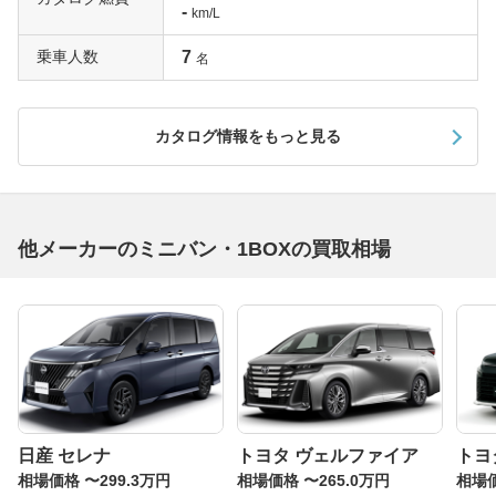
-
km/L
乗車人数
7
名
カタログ情報をもっと見る
他メーカーのミニバン・1BOXの買取相場
日産 セレナ
トヨタ ヴェルファイア
トヨ
相場価格 〜299.3万円
相場価格 〜265.0万円
相場価