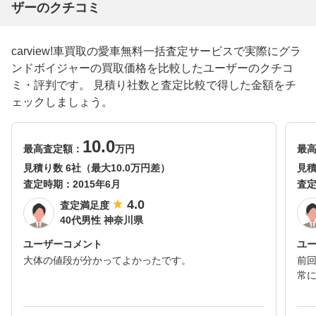
ザーのクチコミ
carview!車買取の愛車無料一括査定サービスで実際にグラ
ンドボイジャーの買取価格を比較したユーザーのクチコ
ミ・評判です。 見積り社数と査定比較で得した金額をチ
ェックしましょう。
10.0
最高査定額：
万円
最
見積り数 6社（最大10.0万円差）
見積
査定時期：
2015年6月
査
4.0
査定満足度
40代男性 神奈川県
ユーザーコメント
ユ
大体の値段が分かってよかったです。
前
常