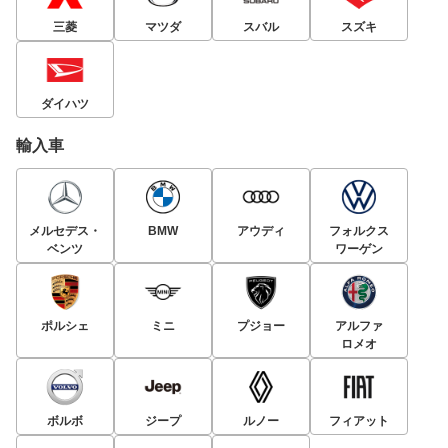
三菱
マツダ
スバル
スズキ
ダイハツ
輸入車
メルセデス・
BMW
アウディ
フォルクス
ベンツ
ワーゲン
ポルシェ
ミニ
プジョー
アルファ
ロメオ
ボルボ
ジープ
ルノー
フィアット