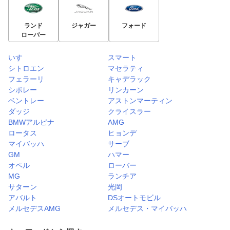
ランド
ジャガー
フォード
ローバー
いすゞ
スマート
シトロエン
マセラティ
フェラーリ
キャデラック
シボレー
リンカーン
ベントレー
アストンマーティン
ダッジ
クライスラー
BMWアルピナ
AMG
ロータス
ヒョンデ
マイバッハ
サーブ
GM
ハマー
オペル
ローバー
MG
ランチア
サターン
光岡
アバルト
DSオートモビル
メルセデスAMG
メルセデス・マイバッハ