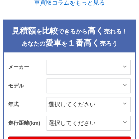
車買取コラムをもっと見る
見積額
比較
高く
を
できるから
売れる！
愛車
１番高く
あなたの
を
売ろう
メーカー
モデル
年式
走行距離(km)