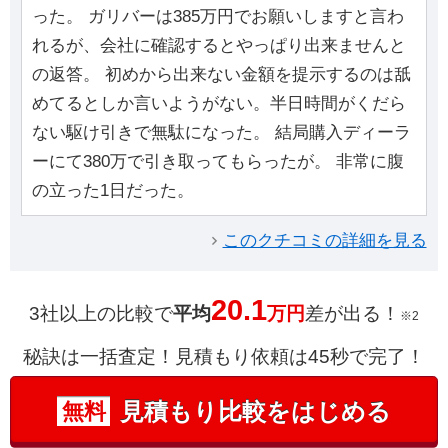
った。 ガリバーは385万円でお願いしますと言わ
れるが、会社に確認するとやっぱり出来ませんと
の返答。 初めから出来ない金額を提示するのは舐
めてるとしか言いようがない。半日時間がくだら
ない駆け引きで無駄になった。 結局購入ディーラ
ーにて380万で引き取ってもらったが。 非常に腹
の立った1日だった。
このクチコミの詳細を見る
20.1
3社以上の比較で
平均
万円
差が出る！
※2
秘訣は一括査定！見積もり依頼は45秒で完了！
見積もり比較をはじめる
無料