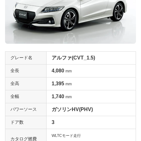
グレード名
アルファ(CVT_1.5)
全長
4,080
mm
全高
1,395
mm
全幅
1,740
mm
パワーソース
ガソリンHV(PHV)
ドア数
3
WLTCモード走行
カタログ燃費