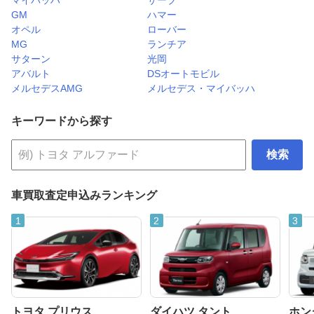
GM
ハマー
オペル
ローバー
MG
ランチア
サターン
光岡
アバルト
DSオートモビル
メルセデスAMG
メルセデス・マイバッハ
キーワードから探す
検索
車買取査定申込みランキング
トヨタ プリウス
ダイハツ タント
ホンダ