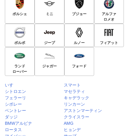
ポルシェ
ミニ
プジョー
アルファ
ロメオ
ボルボ
ジープ
ルノー
フィアット
ランド
ジャガー
フォード
ローバー
いすゞ
スマート
シトロエン
マセラティ
フェラーリ
キャデラック
シボレー
リンカーン
ベントレー
アストンマーティン
ダッジ
クライスラー
BMWアルピナ
AMG
ロータス
ヒョンデ
マイバッハ
サーブ