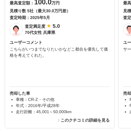
100.0
最高査定額：
万円
最
見積り数 5社（最大30.0万円差）
見積
査定時期：
2025年5月
査
5.0
査定満足度
70代女性 兵庫県
ユーザーコメント
ユ
こちらがいつまでなりたいかなどこ都合を優先して価
サ
格を考えてくれた。
売却した車
売
車種：CR-Z・その他
年式：2016年/平成28年
走行距離：45,001～50,000km
このクチコミの詳細を見る