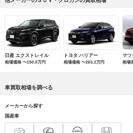
他メーカーのＳＵＶ・クロカンの買取相場
日産 エクストレイル
トヨタ ハリアー
マツダ
相場価格 〜150.0万円
相場価格 〜263.2万円
相場価
車買取相場を調べる
メーカーから探す
国産車