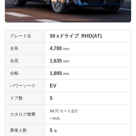
グレード名
50 xドライブ_RHD(AT)
全長
4,780
mm
全高
1,635
mm
全幅
1,895
mm
パワーソース
EV
ドア数
5
WLTCモード走行
カタログ燃費
-
km/L
乗車人数
5
名