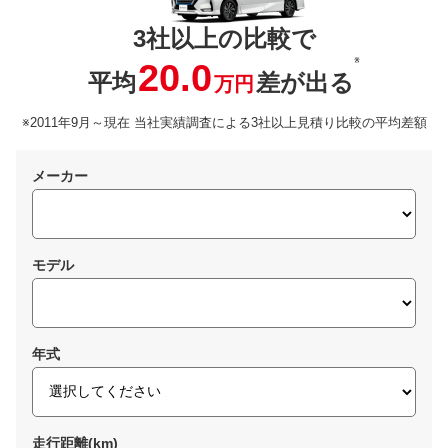
3社以上の比較で
※
20.0
平均
差が出る
万円
※2011年9月～現在 当社実績調査による3社以上見積り比較の平均差額
メーカー
モデル
年式
走行距離(km)