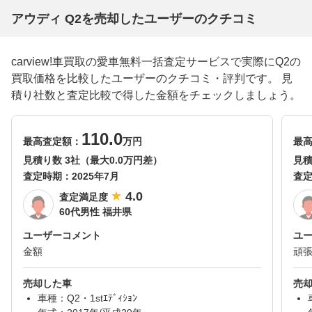
アウディ Q2を売却したユーザーのクチコミ
carview!車買取の愛車無料一括査定サービスで実際にQ2の
買取価格を比較したユーザーのクチコミ・評判です。 見
積り社数と査定比較で得した金額をチェックしましょう。
110.0
最高査定額：
万円
最
見積り数 3社（最大0.0万円差）
見積
査定時期：
2025年7月
査
4.0
査定満足度
60代男性 福井県
ユーザーコメント
ユ
金額
頑
売却した車
売
車種：Q2・1stｴﾃﾞｨｼｮﾝ