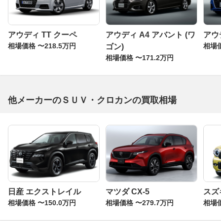
アウディ TT クーペ
アウディ A4 アバント (ワ
アウ
相場価格 〜218.5万円
相場価
ゴン)
相場価格 〜171.2万円
他メーカーのＳＵＶ・クロカンの買取相場
日産 エクストレイル
マツダ CX-5
スズ
相場価格 〜150.0万円
相場価格 〜279.7万円
相場価