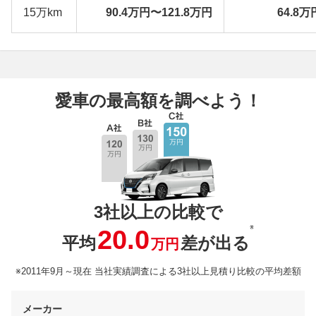
15万km
90.4万円〜121.8万円
64.8万
愛車の最高額を調べよう！
3社以上の比較で
※
20.0
平均
差が出る
万円
※2011年9月～現在 当社実績調査による3社以上見積り比較の平均差額
メーカー