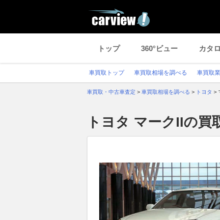
トップ
360°ビュー
カタ
車買取トップ
車買取相場を調べる
車買取
車買取・中古車査定
>
車買取相場を調べる
>
トヨタ
>
トヨタ マークIIの