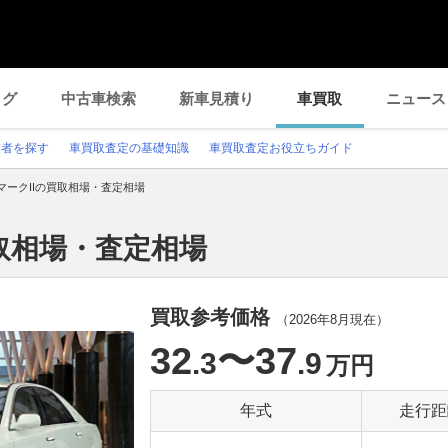
ログ
中古車検索
新車見積り
車買取
ニュース
業者を探す
車買取査定の基礎知識
車買取査定お役立ちガイド
マークIIの買取相場・査定相場
買取相場・査定相場
買取参考価格
（
2026年8月
現在）
32
〜37
.3
.9
万円
年式
走行距