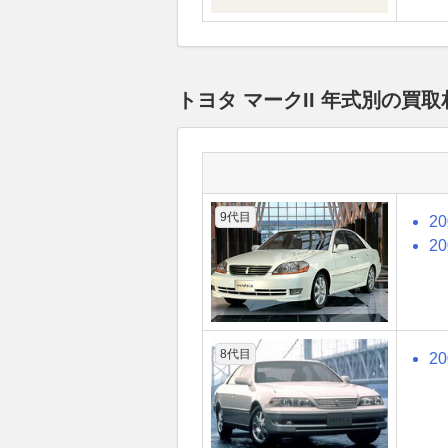
トヨタ マークII 年式別の買
9代目
2
2
8代目
2