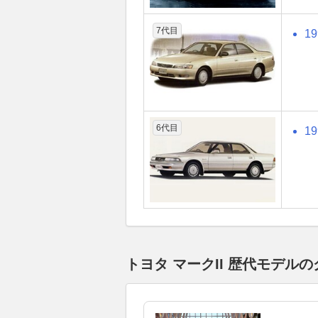
7代目
1
6代目
1
トヨタ マークII 歴代モデ