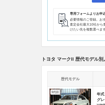
専用フォームよりお申
必要情報のご登録。お
査定会社最大10社から
けたい先を複数選べま
トヨタ マークII 歴代モデ
歴代モデル
9代目
年式
グレ