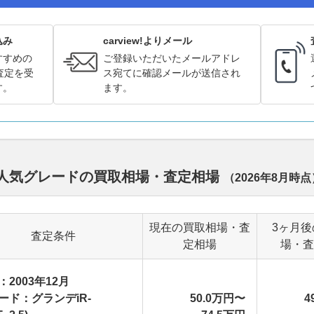
込み
carview!よりメール
すすめの
ご登録いただいたメールアドレ
査定を受
ス宛てに確認メールが送信され
す。
ます。
ル別人気グレードの買取相場・査定相場
（
2026年8月
時点
現在の買取相場・査
3ヶ月後
査定条件
定相場
場・査
：2003年12月
ード：グランデiR-
50.0万円〜
4