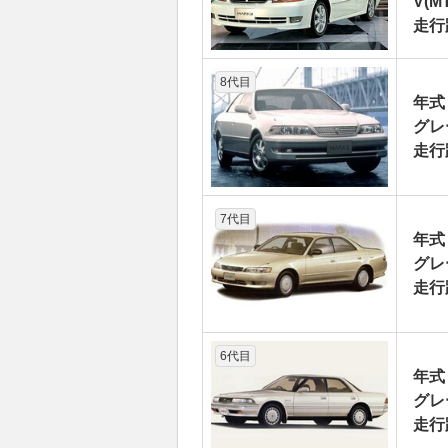
V(MT
走行
8代目
年式
グレ
走行
7代目
年式
グレ
走行
6代目
年式
グレ
走行