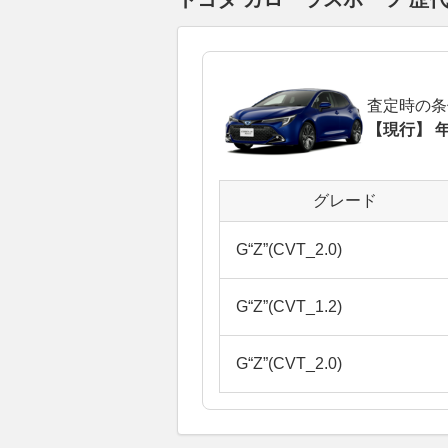
査定時の条
【現行】 年
グレード
G“Z”(CVT_2.0)
G“Z”(CVT_1.2)
G“Z”(CVT_2.0)