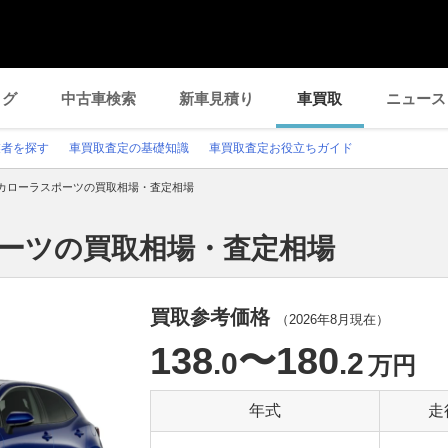
ログ
中古車検索
新車見積り
車買取
ニュース
業者を探す
車買取査定の基礎知識
車買取査定お役立ちガイド
カローラスポーツの買取相場・査定相場
ポーツの買取相場・査定相場
買取参考価格
（
2026年8月
現在）
138
〜180
.0
.2
万円
年式
走