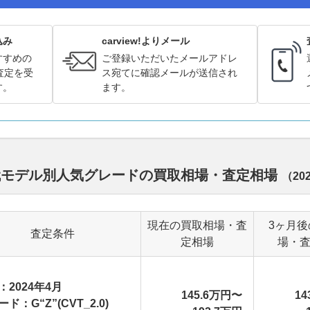
込み
carview!よりメール
すすめの
ご登録いただいたメールアドレ
査定を受
ス宛てに確認メールが送信され
す。
ます。
歴代モデル別人気グレードの買取相場・査定相場
（
20
現在の買取相場・査
3ヶ月
査定条件
定相場
場・
：2024年4月
145.6万円〜
14
ド：G“Z”(CVT_2.0)