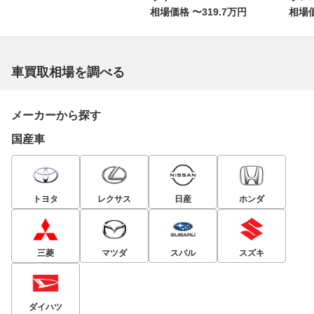
相場価格 〜319.7万円
相場価
車買取相場を調べる
メーカーから探す
国産車
トヨタ
レクサス
日産
ホンダ
三菱
マツダ
スバル
スズキ
ダイハツ