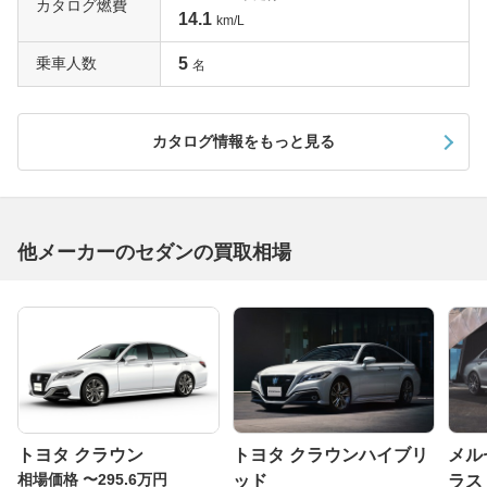
カタログ燃費
14.1
km/L
乗車人数
5
名
カタログ情報をもっと見る
他メーカーのセダンの買取相場
トヨタ クラウン
トヨタ クラウンハイブリ
メル
相場価格 〜295.6万円
ッド
ラス